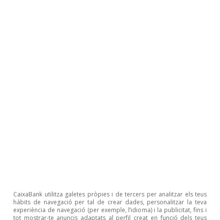
als 3.222 milions d’euros (dèficit de 1.516 milions
al gener del 2021), a causa de l’intens augment
dels preus de les importacions de béns
energètics del 46,4% interanual. Es tracta d’un
primer senyal que el saldo per compte corrent
es reduirà de manera significativa el 2022, a
causa, en bona part, del deteriorament de la
balança energètica pels majors preus de
l’energia, una tendència que s’intensi­­ficarà per
la guerra d’Ucraïna.
CaixaBank utilitza galetes pròpies i de tercers per analitzar els teus
hàbits de navegació per tal de crear dades, personalitzar la teva
experiència de navegació (per exemple, l’idioma) i la publicitat, fins i
tot mostrar-te anuncis adaptats al perfil creat en funció dels teus