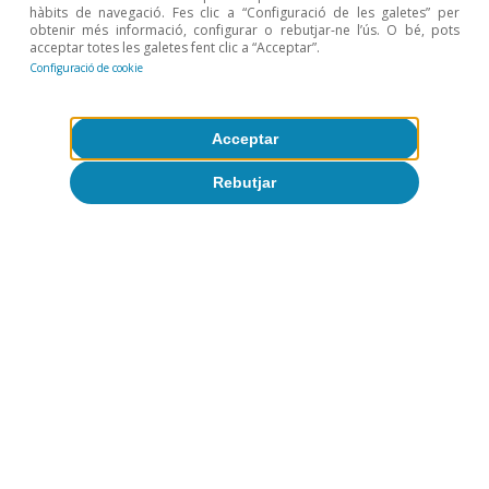
hàbits de navegació. Fes clic a “Configuració de les galetes” per
obtenir més informació, configurar o rebutjar-ne l’ús. O bé, pots
acceptar totes les galetes fent clic a “Acceptar”.
Configuració de cookie
Acceptar
Rebutjar
Etiquetes:
Espanya
Conjuntura d'Espanya