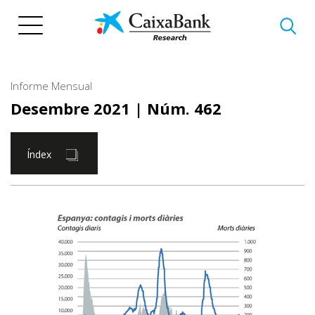
Vés
al
contingut
Informe Mensual
Desembre 2021
| Núm. 462
Índex