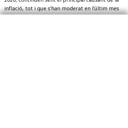
inflació, tot i que s’han moderat en l’últim mes
(el –3,3% en relació amb l’oc­­tu­­bre). Cal destacar
que, al novembre, ja s’ha observat una pujada
en els preus alimentaris (sector intensiu en
consum energètic), i, de cara als propers mesos,
l’encariment de l’energia podria afectar també
els serveis i els béns industrials. De cara al 2022,
preveiem que la inflació es mantindrà en nivells
per da­­munt del 4% fins al 2T 2022, a partir del
qual s’anirà moderant de manera clara per la
comparació amb l’escalada en el tram final del
2021. Així, preveiem que la mitjana anual del
2022 s’aproparà al 3%. La inflació subjacent
continuarà augmentant fins a la meitat del