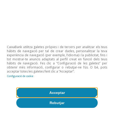
s’ha sumat a la recuperació, tot i que a un ritme
menor, i té molt marge de recorregut el 2022.
Cal destacar també que la bona marxa del
mercat s’em­­marca en uns fonamentals sòlids
(sense excés d’oferta o d’en­­deutament).
CaixaBank utilitza galetes pròpies i de tercers per analitzar els teus
hàbits de navegació per tal de crear dades, personalitzar la teva
experiència de navegació (per exemple, l’idioma) i la publicitat, fins i
tot mostrar-te anuncis adaptats al perfil creat en funció dels teus
hàbits de navegació. Fes clic a “Configuració de les galetes” per
obtenir més informació, configurar o rebutjar-ne l’ús. O bé, pots
acceptar totes les galetes fent clic a “Acceptar”.
Configuració de cookie
Acceptar
Rebutjar