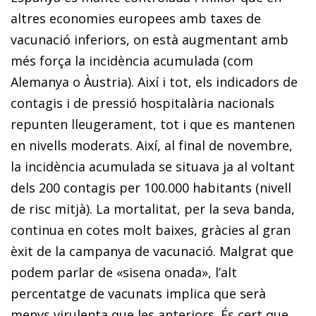
altres economies europees amb taxes de
vacunació inferiors, on està augmentant amb
més força la incidència acumulada (com
Alemanya o Àustria). Així i tot, els indicadors de
contagis i de pressió hospitalària nacionals
repunten lleugerament, tot i que es mantenen
en nivells moderats. Així, al final de novembre,
la incidència acumulada se situava ja al voltant
dels 200 contagis per 100.000 habitants (nivell
de risc mitjà). La mortalitat, per la seva banda,
continua en cotes molt baixes, grà­­­­cies al gran
èxit de la campanya de vacunació. Malgrat que
po­­dem parlar de «sisena onada», l’alt
percentatge de vacunats implica que serà
menys virulenta que les anteriors. És cert que,