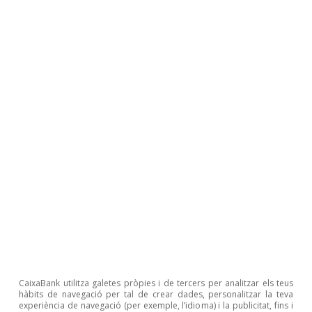
l’abril, el dèficit consolidat de les
Administracions públiques, excloses les
corpora­­cions locals, va ser del 0,39% del PIB,
lleugerament per sota del 0,42% registrat a
l’abril del 2023. En l’acumulat fins a l’abril, els
ingressos tributaris van créixer un notable 6,5%
interanual i les cotitzacions socials, el 7,1%,
mentre que la despesa pública va augmentar el
4,9% interanual.
CaixaBank utilitza galetes pròpies i de tercers per analitzar els teus
hàbits de navegació per tal de crear dades, personalitzar la teva
experiència de navegació (per exemple, l’idioma) i la publicitat, fins i