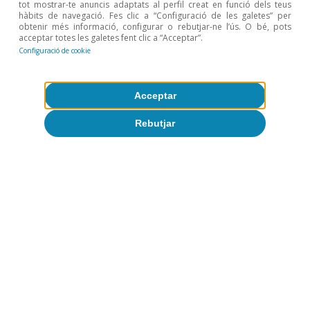
tot mostrar-te anuncis adaptats al perfil creat en funció dels teus
hàbits de navegació. Fes clic a “Configuració de les galetes” per
obtenir més informació, configurar o rebutjar-ne l’ús. O bé, pots
acceptar totes les galetes fent clic a “Acceptar”.
Configuració de cookie
Acceptar
Rebutjar
CaixaBank Research
Etiquetes:
Conjuntura d'Espanya
Espanya