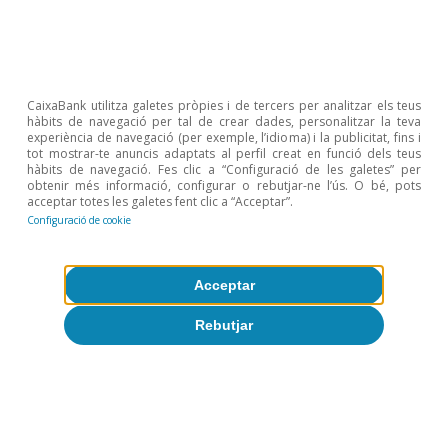
CaixaBank utilitza galetes pròpies i de tercers per analitzar els teus
hàbits de navegació per tal de crear dades, personalitzar la teva
experiència de navegació (per exemple, l’idioma) i la publicitat, fins i
tot mostrar-te anuncis adaptats al perfil creat en funció dels teus
hàbits de navegació. Fes clic a “Configuració de les galetes” per
obtenir més informació, configurar o rebutjar-ne l’ús. O bé, pots
acceptar totes les galetes fent clic a “Acceptar”.
Opinió
Configuració de cookie
Economia espanyola postOrmuz
Oriol Aspachs
Acceptar
9 jul. 2026
Rebutjar