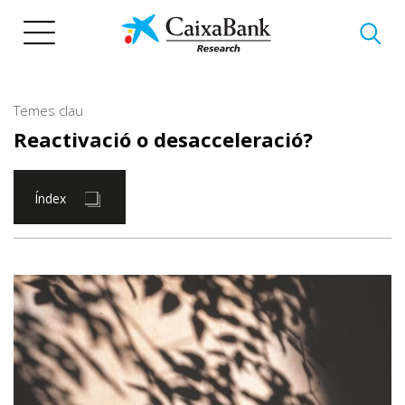
Vés
al
contingut
Temes clau
Reactivació o desacceleració?
Índex