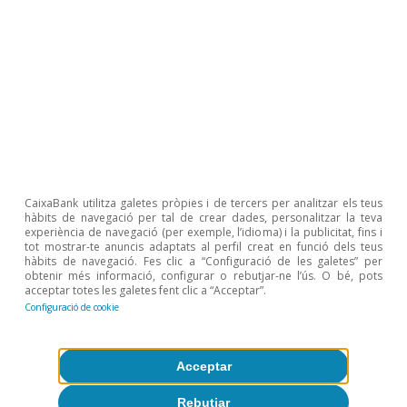
Xina
Què passa amb els consumidors
xinesos?
Luís Pinheiro de Matos
9 jul. 2024
CaixaBank utilitza galetes pròpies i de tercers per analitzar els teus
hàbits de navegació per tal de crear dades, personalitzar la teva
experiència de navegació (per exemple, l’idioma) i la publicitat, fins i
tot mostrar-te anuncis adaptats al perfil creat en funció dels teus
hàbits de navegació. Fes clic a “Configuració de les galetes” per
obtenir més informació, configurar o rebutjar-ne l’ús. O bé, pots
acceptar totes les galetes fent clic a “Acceptar”.
Configuració de cookie
Acceptar
Rebutjar