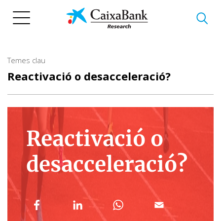
Vés
al
contingut
Temes clau
Reactivació o desacceleració?
Reactivació o
desacceleració?
Compartir a Facebook (opens in a new w
Compartir a with Linkedin (ope
Compartir a with Wha
Compartir a 