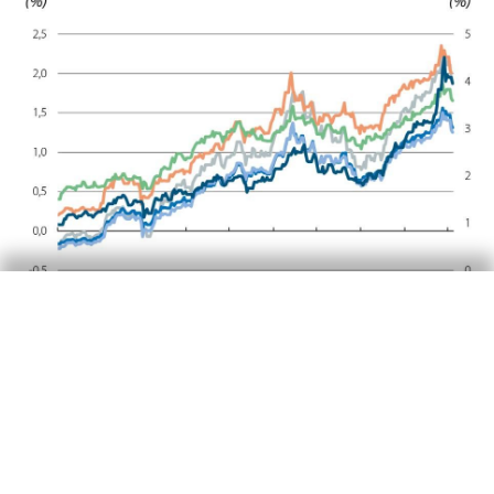
El dòlar amplia el seu avanç