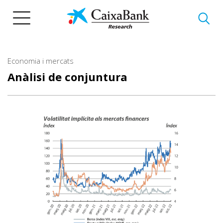
Vés
al
contingut
Economia i mercats
Anàlisi de conjuntura