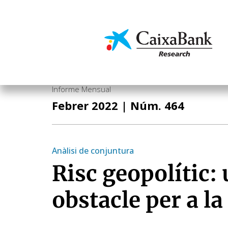
Vés
al
contingut
Economia i mercats
Informe Mensual
Febrer 2022
| Núm. 464
Anàlisi de conjuntura
Risc geopolític:
obstacle per a l