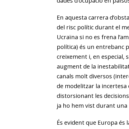
dades d’ocupació en païso
En aquesta carrera d’obsta
del risc polític du­­rant e
Ucraïna si no es frena l’am
política) és un entrebanc p
creixement i, en especial, 
augment de la inestabilita
canals molt diversos (in­­ter
de modelitzar la incerte
distorsionant les decision
ja ho hem vist durant una
És evident que Europa és l