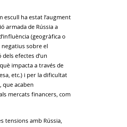
m escull ha estat l’augment
ió ar­­mada de Rússia a
d’influència (geogràfica o
s negatius sobre el
ó dels efectes d’un
erquè impacta a través de
a, etc.) i per la dificultat
, que acaben
 als mercats financers, com
es tensions amb Rússia,