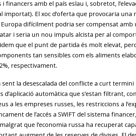
s i financers amb el país eslau i, sobretot, l’ele
al importat). El xoc d’oferta que provocaria una 
Europa difícilment podria ser compensat amb 
tar i seria un nou impuls alcista per al compo
blidem que el punt de partida és molt elevat, perq
components tan sensibles com els aliments elabo
5,2%, respectivament.
 sent la desescalada del conflicte a curt termini 
s d’aplicació automàtica que s’estan filtrant, c
us a les empreses russes, les restriccions a l’e
 tancament de l’accés a SWIFT del sistema finance
dow)
, malgrat que l’economia russa ha recuperat capa
 window)
portant augment de les reserves de divises. El d