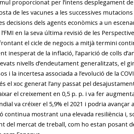
stímul proporcionat per l’intens desplegament d
osta de les vacunes a les successives mutacions 
les decisions dels agents econòmics a un escena
’FMI en la seva última revisió de les Perspecti
frontant el cicle de negocis a mitjà termini cont
t inesperat de la inflació, l’aparició de colls d’
evats nivells d’endeutament generalitzats, el gir
 i la incertesa associada a l’evolució de la CO
 el xoc generat l’any passat pel desajustament e
r el creixement en 0,5 p. p. i va fer augmentar l
ndial va créixer el 5,9% el 2021 i podria avançar 
ació continua mostrant una elevada resiliència i
 del mercat de treball, com ho estan posant de