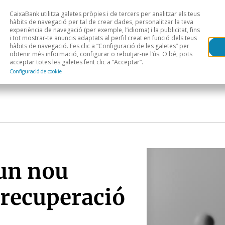
CaixaBank utilitza galetes pròpies i de tercers per analitzar els teus
Head
H
hàbits de navegació per tal de crear dades, personalitzar la teva
experiència de navegació (per exemple, l’idioma) i la publicitat, fins
i tot mostrar-te anuncis adaptats al perfil creat en funció dels teus
Anàlisi sectorial
Àrees geogràfiques
Public
hàbits de navegació. Fes clic a “Configuració de les galetes” per
obtenir més informació, configurar o rebutjar-ne l’ús. O bé, pots
acceptar totes les galetes fent clic a “Acceptar”.
Configuració de cookie
 un nou
a recuperació