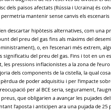
w window)
risc dels països afectats (Rússia i Ucraïna) és 
permetria mantenir sense canvis els escenaris c
en descartar hipòtesis alternatives, com una pr
nt del preu del gas fins als màxims del desemb
inistrament), o, en l’escenari més extrem, algu
 significatiu del preu del gas. Fins i tot en un
les pressions inflacionistes a la zona de l’euro 
ajoria dels components de la cistella, la qual co
a pèrdua de poder adquisitiu i per l’impacte sob
 preocupació per al BCE seria, segurament, l’augm
reus, que obligarien a avançar les pujades dels 
ant l’aposta i anticipen ara una pujada de 25 p. 