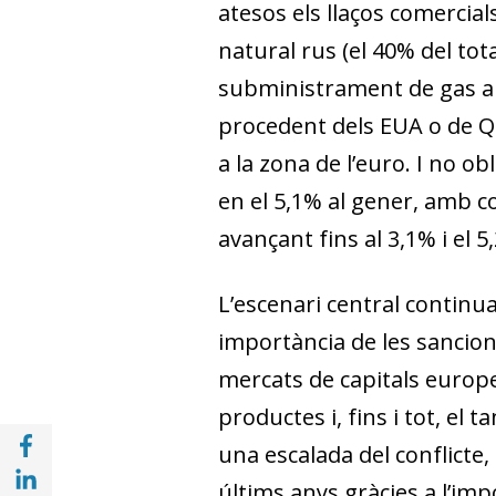
atesos els llaços comercial
natural rus (el 40% del tot
subministrament de gas a 
procedent dels EUA o de Qa
a la zona de l’euro. I no o
en el 5,1% al gener, amb 
avançant fins al 3,1% i el 
L’escenari central continua
importància de les sancion
mercats de capitals europe
productes i, fins i tot, el
Compartir a Facebook (opens in a new win
una escalada del conflicte
Compartir a with Linkedin (opens in a new
últims anys gràcies a l’im