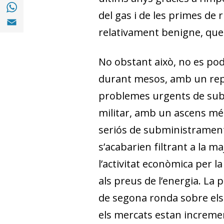
Compartir a with Whatsapp (opens in a ne
del gas i de les primes de 
Compartir a Email (opens in a new window)
relativament benigne, que 
No obstant això, no es pod
durant mesos, amb un repu
problemes urgents de subm
militar, amb un ascens més
seriós de subministrament, 
s’acabarien filtrant a la m
l’activitat econòmica per l
als preus de l’energia. La
de segona ronda sobre els p
els mercats estan increment