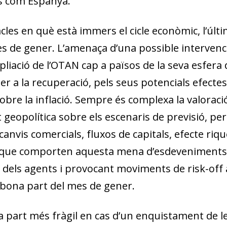
s com Espanya.
cles en què està immers el cicle econòmic, l’últi
l mes de gener. L’amenaça d’una possible intervenc
pliació de l’OTAN cap a països de la seva esfera 
er a la recuperació, pels seus potencials efecte
sobre la inflació. Sempre és complexa la valoraci
t geopolítica sobre els escenaris de previsió, p
canvis comercials, fluxos de capitals, efecte riques
sa que comporten aquesta mena d’esdeveniments
s dels agents i provocant moviments de risk-off
 bona part del mes de gener.
a part més fràgil en cas d’un enquistament de l