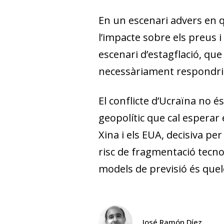
En un escenari advers en q
l’impacte sobre els preus i
escenari d’estagflació, que
necessàriament respondria
El conflicte d’Ucraïna no és
geopolític que cal esperar 
Xina i els EUA, decisiva pe
risc de fragmentació tecnolò
models de previsió és quel
José Ramón Díez