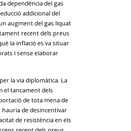
vada dependència del gas
reducció addicional del
un augment del gas liquat
rtament recent dels preus
uè la inflació es va situar
rats i sense elaborar
per la via diplomàtica. La
om el tancament dels
xportació de tota mena de
r, hauria de desincentivar
citat de resistència en els
escens recent dels preus