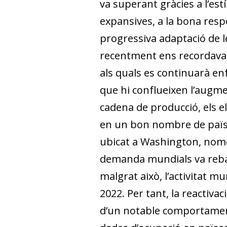
va superant gràcies a l’e
expansives, a la bona resp
progressiva adaptació de 
recentment ens recordava l
als quals es continuarà en
que hi conflueixen l’augmen
cadena de producció, els el
en un bon nombre de països
ubicat a Washington, només
demanda mundials va rebaixa
malgrat això, l’activitat mu
2022. Per tant, la reactiv
d’un notable comportament