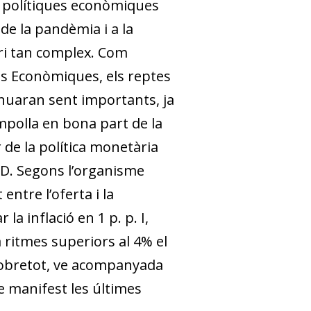
e polítiques econòmiques
de la pandèmia i a la
ri tan complex. Com
ves Econòmiques, els reptes
inuaran sent importants, ja
ampolla en bona part de la
 de la política monetària
VID. Segons l’organisme
ntre l’oferta i la
a inflació en 1 p. p. I,
a ritmes superiors al 4% el
, sobretot, ve acompanyada
 manifest les últimes