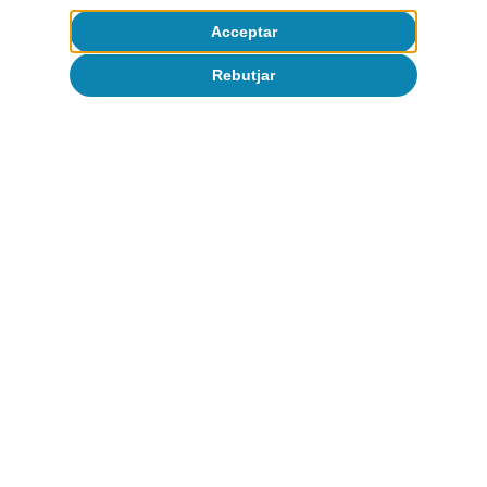
Acceptar
Rebutjar
Observatori sectorial
Dependències estratègiques i exposició
geopolítica del sector exterior espanyol
Catalina Becu
11 jun. 2026