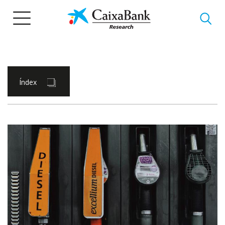
Vés
al
contingut
Índex