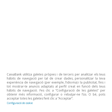
Tot sobre Temes clau
Articles relacionats
CaixaBank utilitza galetes pròpies i de tercers per analitzar els teus
hàbits de navegació per tal de crear dades, personalitzar la teva
experiència de navegació (per exemple, l’idioma) i la publicitat, fins i
tot mostrar-te anuncis adaptats al perfil creat en funció dels teus
hàbits de navegació. Fes clic a “Configuració de les galetes” per
obtenir més informació, configurar o rebutjar-ne l’ús. O bé, pots
acceptar totes les galetes fent clic a “Acceptar”.
Configuració de cookie