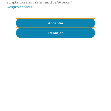
acceptar totes les galetes fent clic a “Acceptar”.
Configuració de cookie
Acceptar
Rebutjar
Desigualtat
Enquesta Financera de les Famílies:
Espanya no és país per a joves? (part 2,
dos anys després)