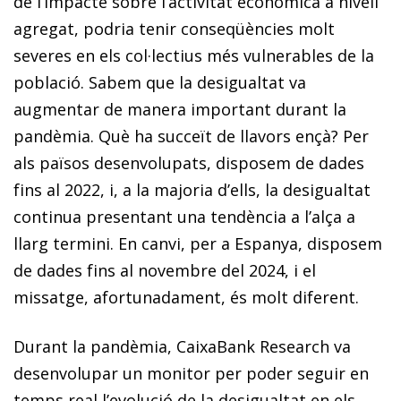
de l’impacte sobre l’activitat econòmica a nivell
agregat, podria tenir conseqüències molt
severes en els col·lectius més vulnerables de la
població. Sabem que la desigualtat va
augmentar de manera important durant la
pandèmia. Què ha succeït de llavors ençà? Per
als països desenvolupats, disposem de dades
fins al 2022, i, a la majoria d’ells, la desigualtat
continua presentant una tendència a l’alça a
llarg termini. En canvi, per a Espanya, disposem
de dades fins al novembre del 2024, i el
missatge, afortunadament, és molt diferent.
Durant la pandèmia, CaixaBank Research va
desenvolupar un monitor per poder seguir en
temps real l’evolució de la des­igualtat en els