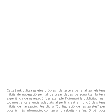
Oriol Aspachs
Josep Mestres Domènech
Etiquetes:
Desigualtat
Espanya
1
Vegeu https://realtimeeconomics.caixabankresearch.com.
2
Com, per exemple, l’índex de Gini dels ingressos de
l’Enquesta de condicions de vida.
3
Vegeu (2022) «Real-time inequality and the welfare state
in motion: evidence from COVID-19 in Spain», Economic
Policy, volum 37, número 109, gener.
CaixaBank utilitza galetes pròpies i de tercers per analitzar els teus
hàbits de navegació per tal de crear dades, personalitzar la teva
experiència de navegació (per exemple, l’idioma) i la publicitat, fins i
Articles relacionats
tot mostrar-te anuncis adaptats al perfil creat en funció dels teus
hàbits de navegació. Fes clic a “Configuració de les galetes” per
obtenir més informació, configurar o rebutjar-ne l’ús. O bé, pots