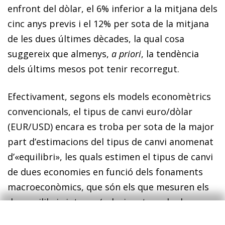
enfront del dòlar, el 6% inferior a la mitjana dels
cinc anys previs i el 12% per sota de la mitjana
de les dues últimes dècades, la qual cosa
suggereix que almenys,
a priori
, la tendència
dels últims mesos pot tenir recorregut.
Efectivament, segons els models economètrics
convencio­­nals, el tipus de canvi euro/dòlar
(EUR/USD) encara es troba per sota de la major
part d’estimacions del tipus de canvi anomenat
d’«equilibri», les quals estimen el tipus de canvi
de dues economies en funció dels fonaments
macroeconòmics, que són els que mesuren els
desequilibris interns (relacionats amb el
creixement potencial, amb els seus