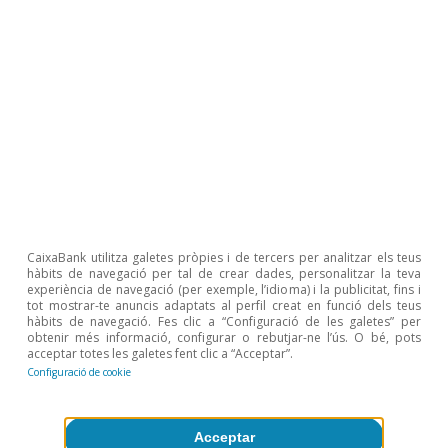
1
La literatura econòmica agrupa en dos grans blocs els
models d’equilibri del tipus de canvi real: (i) estimacions
basades en els balanços interns i externs (fundamental
equilibrium exchange rates, FEER) i (ii) estimacions
basades en un conjunt d’equacions d’equilibri general
reduït (behavioural equilibrium exchange rates, BEER).
Per la seva banda, l’enfocament més tradicional de la
paritat del poder de compra es basa en la noció que, a
llarg termini, una moneda hauria de ser capaç de
comprar la mateixa cistella de béns i de serveis en
diferents llocs.
2
Vegeu Cline, William (2017, 2018), «Estimates of
CaixaBank utilitza galetes pròpies i de tercers per analitzar els teus
Fundamental Equilibrium Exchange Rates», Peterson
hàbits de navegació per tal de crear dades, personalitzar la teva
Institute for International Economics.
experiència de navegació (per exemple, l’idioma) i la publicitat, fins i
tot mostrar-te anuncis adaptats al perfil creat en funció dels teus
3
Segons l’FMI, el tipus de canvi implícit segons la teoria
hàbits de navegació. Fes clic a “Configuració de les galetes” per
del PPP se situa al voltant de l’1,30 per als principals
obtenir més informació, configurar o rebutjar-ne l’ús. O bé, pots
països de la zona de l’euro.
acceptar totes les galetes fent clic a “Acceptar”.
Configuració de cookie
Temes clau
Acceptar