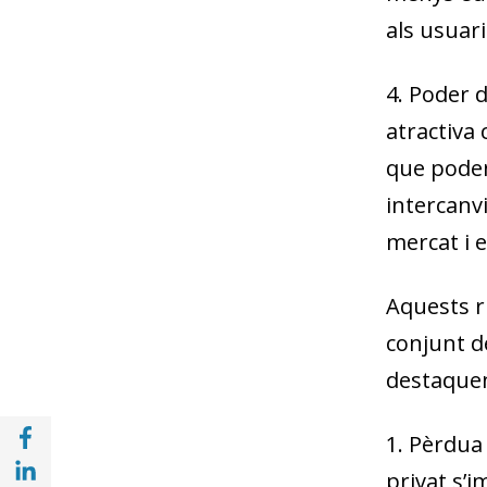
als usuari
4.
Poder 
atractiva
que poden
intercanvi
mercat i
e
Aquests r
conjunt de
destaquen
Compartir a Facebook (opens in a new win
1.
Pèrdua 
Compartir a with Linkedin (opens in a new
privat s’i