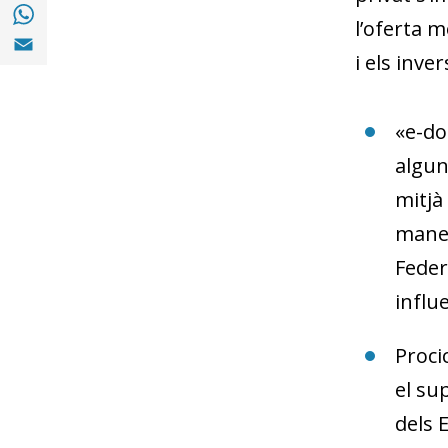
Compartir a with Whatsapp (opens in a ne
l’oferta m
Compartir a Email (opens in a new window)
i els inve
«
e-do
algun
mitjà
maner
Feder
influ
Procic
el su
dels 