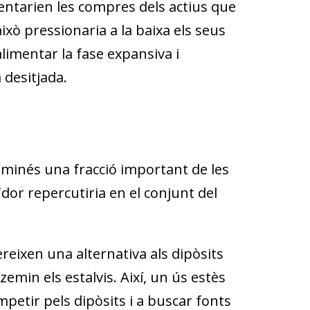
ntarien les compres dels actius que
ixò pressionaria a la baixa els seus
alimentar la fase expansiva i
 desitjada.
ominés una fracció important de les
ïdor repercutiria en el conjunt del
fereixen una alternativa als dipòsits
min els estalvis. Així, un ús estès
ompetir pels dipòsits i a buscar fonts