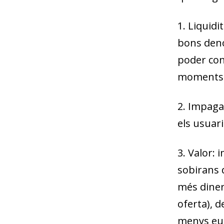
1.
Liquidit
bons deno
poder conv
moments d
2.
Impag
els usuari
3.
Valor
: 
sobirans 
més diners
oferta), 
menys eur