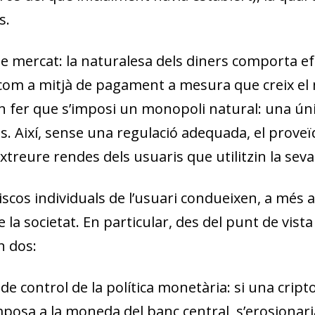
s.
de mercat
: la naturalesa dels diners comporta e
 com a mitjà de pagament a mesura que creix el 
 fer que s’imposi un monopoli natural: una única
s. Així, sense una regulació adequada, el proveï
xtreure rendes dels usuaris que utilitzin la se
iscos individuals de l’usuari condueixen, a més 
 la societat
. En particular, des del punt de vist
 dos:
dow)
de control de la política monetària
: si una cri
 window)
mposa a la moneda del banc central, s’erosionaria