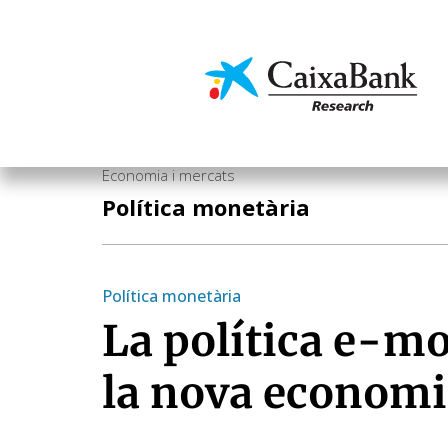
Vés
al
contingut
Economia i mercats
Economia i mercats
Política monetària
Política monetària
La política e-mo
la nova economia