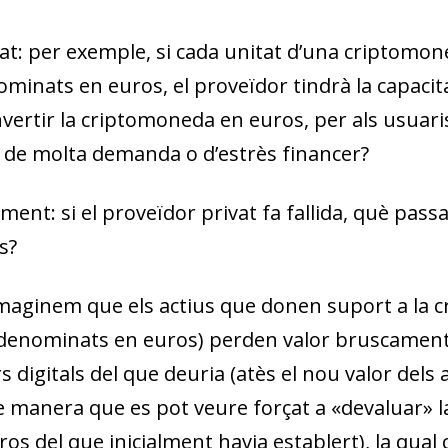
at
: per exemple, si cada unitat d’una criptomone
minats en euros, el proveïdor tindrà la capacita
ertir la criptomoneda en euros, per als usuaris 
e molta demanda o d’estrès financer?
ament
: si el proveïdor privat fa fallida, què p
s?
imaginem que els actius que donen suport a la
denominats en euros) perden valor bruscamen
 digitals del que deuria (atès el nou valor dels
de manera que es pot veure forçat a «devaluar» l
os del que inicialment havia establert), la qua