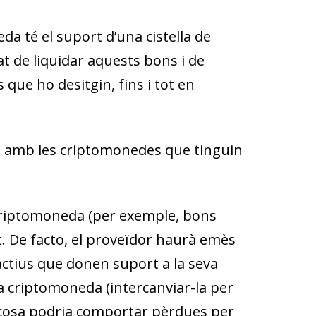
da té el suport d’una cistella de
t de liquidar aquests bons i de
que ho desitgin, fins i tot en
assa amb les criptomonedes que tinguin
 criptomoneda (per exemple, bons
t.
De facto
, el proveïdor haurà emès
 actius que donen suport a la seva
a criptomoneda (intercanviar-la per
l cosa podria comportar pèrdues per