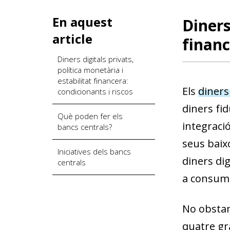
En aquest
Diners
article
financ
Diners digitals privats,
política monetària i
estabilitat financera:
Els
diners 
condicionants i riscos
diners fid
Què poden fer els
integració
bancs centrals?
seus baixo
Iniciatives dels bancs
diners di
centrals
a consumi
No obstan
quatre gr