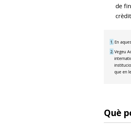
de fi
crèdi
1
En aquest
2
Vegeu Ad
internat
instituci
que en le
Què po