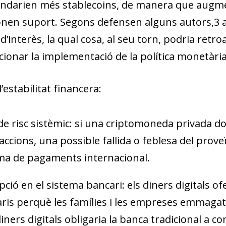
ndarien més
stablecoins
, de manera que augme
onen suport. Segons defensen alguns autors,
3
a
 d’interès, la qual cosa, al seu torn, podria retro
cionar la implementació de la política monetària
’estabilitat financera
:
de risc sistèmic
: si una criptomoneda privada d
accions, una possible fallida o feblesa del prove
ma de pagaments internacional.
pció en el sistema bancari
: els diners digitals o
ris perquè les famílies i les empreses emmagatze
diners digitals obligaria la banca tradicional a c