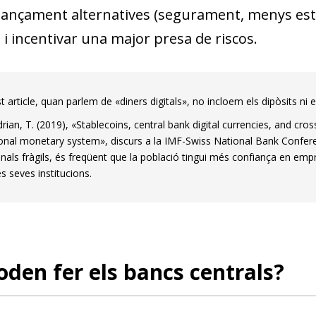
nançament alternatives (segurament, menys estab
t i incentivar una major presa de riscos.
 article, quan parlem de «diners digitals», no incloem els dipòsits ni 
rian, T. (2019), «Stablecoins, central bank digital currencies, and cr
ional monetary system», discurs a la IMF-Swiss National Bank Confe
onals fràgils, és freqüent que la població tingui més confiança en emp
s seves institucions.
den fer els bancs centrals?