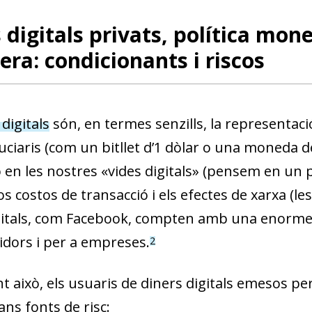
 digitals privats, política mone
era: condicionants i riscos
digitals
són, en termes senzills, la representaci
uciaris (com un bitllet d’1 dòlar o una moneda d
 en les nostres «vides digitals»
(pensem en un pe
s costos de transacció i els efectes de xarxa
(le
gitals, com Facebook, compten amb una enorme
dors i per a empreses.
2
t això,
els usuaris de diners digitals emesos pe
ans fonts de risc
: