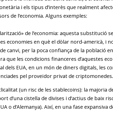
w window)
onetària i els tipus d’interès que realment afec
rsors de l’economia. Alguns exemples:
larització» de l’economia
: aquesta substitució s
es economies en què el dòlar nord-americà, i no 
 de canvi, per la poca confiança de la població en
a que les condicions financeres d’aquestes eco
al dels EUA, en un món de diners digitals, les c
enciades pel proveïdor privat de criptomonedes
licalitat (un risc de les
stablecoins
)
: la majoria d
port d’una cistella de divises i d’actius de baix 
EUA o d’Alemanya). Així, en una fase expansiva d