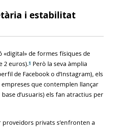
tària i estabilitat
ó «digital» de formes físiques de
e 2 euros).
Però la seva
àmplia
1
rfil de Facebook o d’Instagram),
els
s empreses que contemplen llançar
 base d’usuaris)
els fan atractius
per
r proveïdors privats s’enfronten a