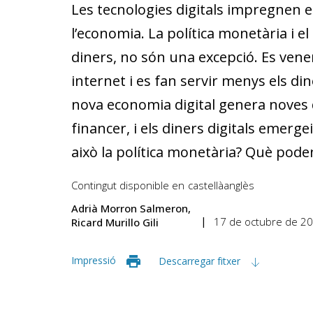
Les tecnologies digitals impregnen e
l’economia. La política monetària i el 
diners, no són una excepció. Es ven
internet i es fan servir menys els di
nova economia digital genera noves
financer, i els diners digitals eme
això la política monetària? Què poden
Contingut disponible en
castellà
anglès
Adrià Morron Salmeron
17 de octubre de 2
Ricard Murillo Gili
Impressió
Descarregar fitxer