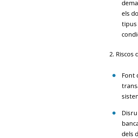
dema
els d
tipus
condi
2.
Riscos d
Font 
trans
siste
Disru
banca
dels 