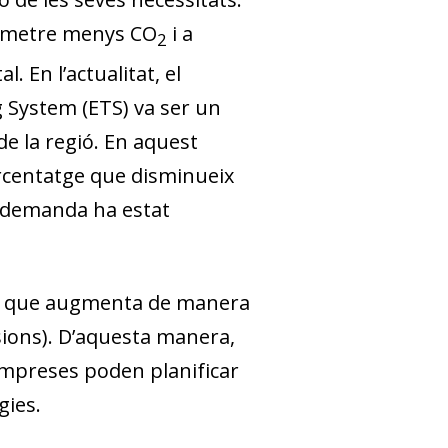
a emetre menys CO
i a
2
 En l’actualitat, el
 System (ETS) va ser un
e la regió. En aquest
ercentatge que disminueix
 la demanda ha estat
EH, que augmenta de manera
sions). D’aquesta manera,
empreses poden planificar
gies.