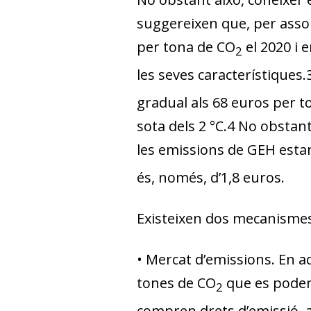
suggereixen que, per assoli
per tona de CO
el 2020 i e
2
les seves característiques.
gradual als 68 euros per to
sota dels 2 °C.
4
No obstant 
les emissions de GEH esta
és, només, d’1,8 euros
.
Existeixen dos mecanismes
•
Mercat d’emissions
. En a
tones de CO
que es poden 
2
compren drets d’emissió, a