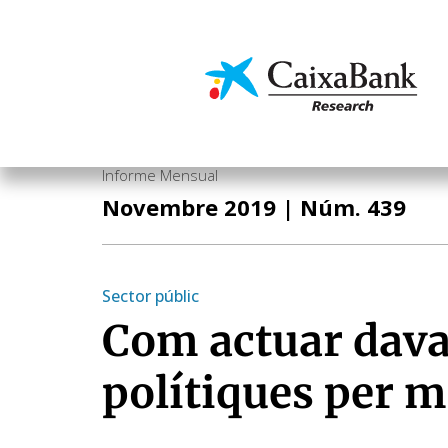
Vés
al
contingut
Economia i mercats
Informe Mensual
Novembre 2019
| Núm. 439
Sector públic
Com actuar davan
polítiques per m