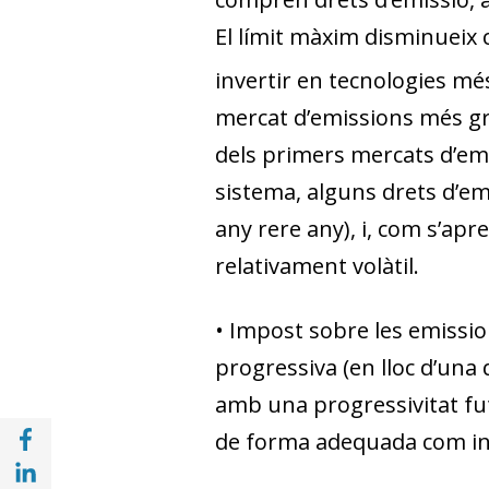
El límit màxim disminueix 
invertir en tecnologies més
mercat d’emissions més gr
dels primers mercats d’emi
sistema, alguns drets d’em
any rere any), i, com s’apre
relativament volàtil.
•
Impost sobre les emissi
progressiva (en lloc d’una
amb una progressivitat fu
Compartir a Facebook (opens in a new win
de forma adequada com inv
Compartir a with Linkedin (opens in a new