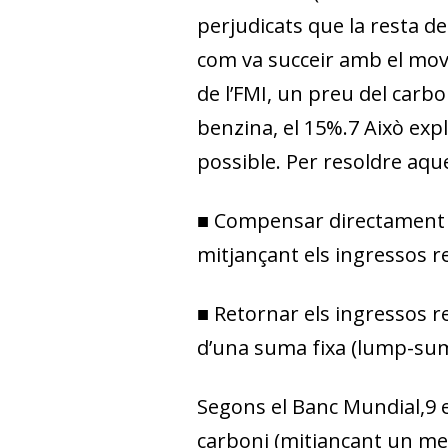
perjudicats que la resta de
com va succeir amb el mov
de l’FMI, un preu del carbo
benzina, el 15%.
7
Això expli
possible. Per resoldre aq
■
Compensar directament els
mitjançant els ingressos r
■
Retornar els ingressos re
d’una suma fixa (
lump-sum
Segons el Banc Mundial,
9
e
carboni (mitjançant un mer