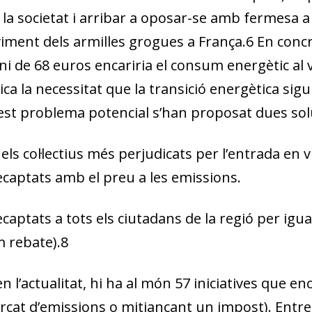
 la societat i arribar a oposar-se amb fermesa a
iment dels armilles grogues a França.
6
En concr
ni de 68 euros encariria el consum energètic al v
ca la necessitat que la transició energètica sigui
uest problema potencial s’han proposat dues sol
 col·lectius més perjudicats per l’entrada en vi
ecaptats amb el preu a les emissions.
captats a tots els ciutadans de la regió per igu
 rebate
).
8
n l’actualitat, hi ha al món 57 iniciatives que en
cat d’emissions o mitjançant un impost). Entre 