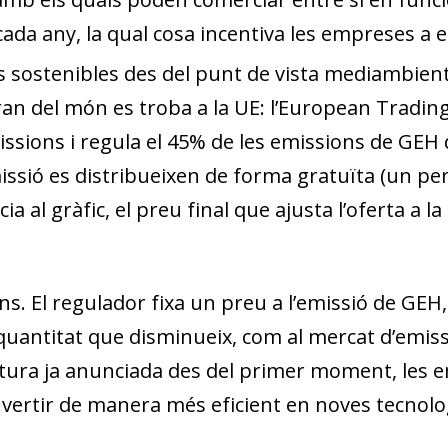
cada any, la qual cosa incentiva les empreses 
 sostenibles des del punt de vista mediambiental.
an del món es troba a la UE: l’European Trading
ssions i regula el 45% de les emissions de GEH d
issió es distribueixen de forma gratuïta (un p
cia al gràfic, el preu final que ajusta l’oferta a
ons
. El regulador fixa un preu a l’emissió de G
 quantitat que disminueix, com al mercat d’emis
tura ja anunciada des del primer moment, les 
dow)
ertir de manera més eficient en noves tecnolo
 window)