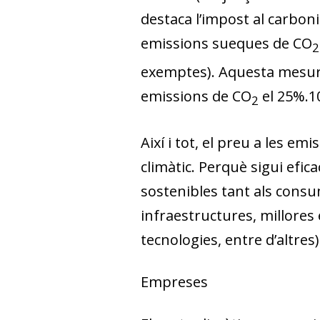
destaca l’impost al carboni
emissions sueques de CO
2
exemptes). Aquesta mesura e
emissions de CO
el 25%.
1
2
Així i tot, el preu a les emi
climàtic.
Perquè sigui efic
sostenibles tant als cons
infraestructures, millores
tecnologies, entre d’altres)
Empreses