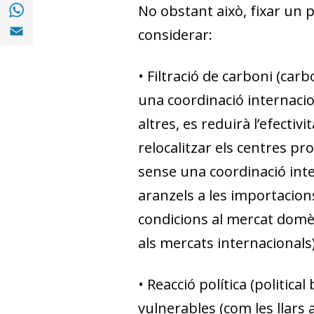
Compartir a with Whatsapp (opens in a ne
No obstant això, fixar un 
Compartir a Email (opens in a new window)
considerar:
•
Filtració de carboni
(carb
una coordinació internaci
altres, es reduirà l’efecti
relocalitzar els centres pr
sense una coordinació inte
aranzels a les importacion
condicions al mercat domè
als mercats internacionals)
•
Reacció política
(political
vulnerables (com les llars