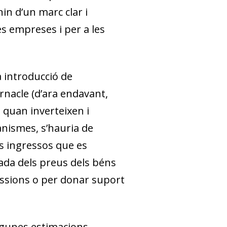
in d’un marc clar i
es empreses i per a les
a introducció de
rnacle
(d’ara endavant,
s quan inverteixen i
nismes, s’hauria de
ls ingressos que es
ada dels preus dels béns
issions o per donar suport
Algunes estimacions