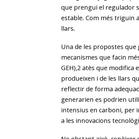
que prengui el regulador s
estable. Com més triguin a 
llars.
Una de les propostes que
mecanismes que facin més 
GEH),
2
atès que modifica en
produeixen i de les llars
reflectir de forma adequad
generarien es podrien uti
intensius en carboni, per 
a les innovacions tecnològ
No obstant això, conèixer 