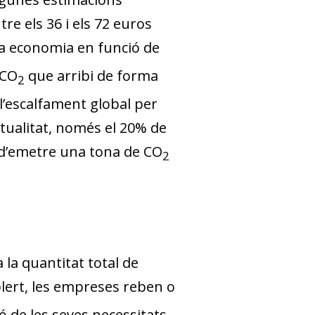
tre els 36 i els 72 euros
cada economia en funció de
 CO
que arribi de forma
2
 l’escalfament global per
ctualitat, només el 20% de
 d’emetre una tona de CO
2
 la quantitat total de
blert, les empreses reben o
 de les seves necessitats.