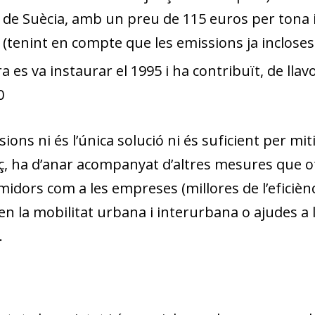
 de Suècia,
amb un preu de 115 euros per tona i 
(tenint en compte que les emissions ja incloses 
s va instaurar el 1995 i ha contribuït, de llavo
0
ssions ni és l’única solució ni és suficient per mit
aç, ha d’anar acompanyat d’altres mesures que of
umidors com a les empreses
(millores de l’eficièn
 en la mobilitat urbana i interurbana o ajudes a 
.