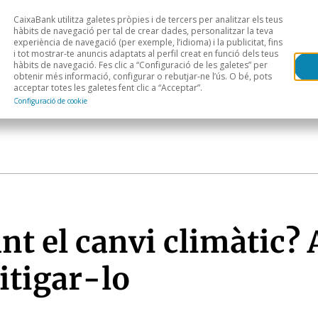
CaixaBank utilitza galetes pròpies i de tercers per analitzar els teus
Head
H
hàbits de navegació per tal de crear dades, personalitzar la teva
experiència de navegació (per exemple, l’idioma) i la publicitat, fins
i tot mostrar-te anuncis adaptats al perfil creat en funció dels teus
Anàlisi sectorial
Àrees geogràfiques
Public
hàbits de navegació. Fes clic a “Configuració de les galetes” per
obtenir més informació, configurar o rebutjar-ne l’ús. O bé, pots
acceptar totes les galetes fent clic a “Acceptar”.
Configuració de cookie
t el canvi climàtic? 
itigar-lo