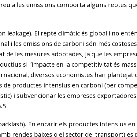
w window)
preu a les emissions comporta alguns reptes qu
on leakage)
. El repte climàtic és global i no enté
onal i les emissions de carboni són més costose
vitat de les mesures adoptades, ja que les empre
oductius si l’impacte en la competitivitat és mas
rnacional, diversos economistes han plantejat q
s de productes intensius en carboni (per compet
stic) i subvencionar les empreses exportadore
.
5
 backlash)
. En encarir els productes intensius en 
 amb rendes baixes o el sector del transport) e