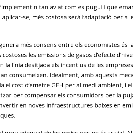
’implementin tan aviat com es pugui i que eman
aplicar-se, més costosa serà l’adaptació per a l
 genera més consens entre els economistes és
l
costoses les emissions de gasos d’efecte d’hive
 la línia desitjada els incentius de les emprese
 quan consumeixen. Idealment, amb aquests meca
a el cost d’emetre GEH per al medi ambient, i e
litzar per compensar els consumidors per la puj
invertir en noves infraestructures baixes en em
iques.
el preu adequat de les emissions no és trivial. 