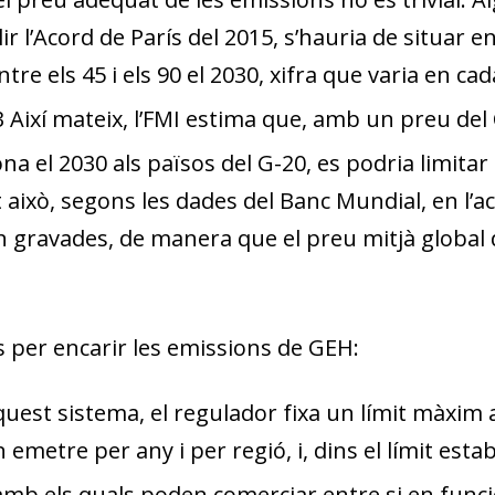
r l’Acord de París del 2015, s’hauria de situar en
ntre els 45 i els 90 el 2030, xifra que varia en 
3
Així mateix, l’FMI estima que, amb un preu del
na el 2030 als països del G-20, es podria limitar
això, segons les dades del Banc Mundial,
en l’a
n gravades, de manera que el preu mitjà global
 per encarir les emissions de GEH:
quest sistema, el regulador fixa un límit màxim a
emetre per any i per regió, i, dins el límit esta
mb els quals poden comerciar entre si en funció