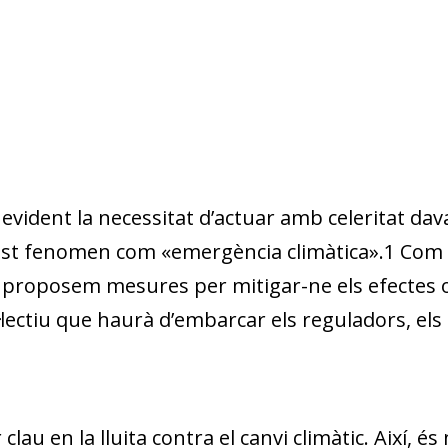
 evident la necessitat d’actuar amb celeritat davan
est fenomen com «emergència climàtica».
1
Com 
e, proposem mesures per mitigar-ne els efectes o
l·lectiu que haurà d’embarcar els reguladors, els 
clau en la lluita contra el canvi climàtic. Així, 