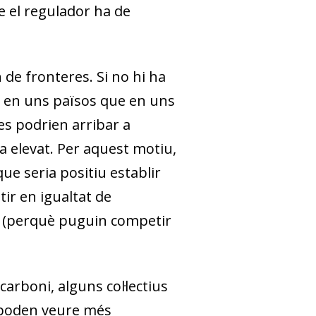
e el regulador ha de
n de fronteres. Si no hi ha
s en uns països que en uns
ses podrien arribar a
sa elevat. Per aquest motiu,
ue seria positiu establir
ir en igualtat de
s (perquè puguin competir
carboni, alguns col·lectius
s poden veure més