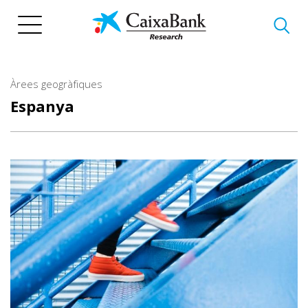
Vés
al
contingut
Àrees geogràfiques
Espanya