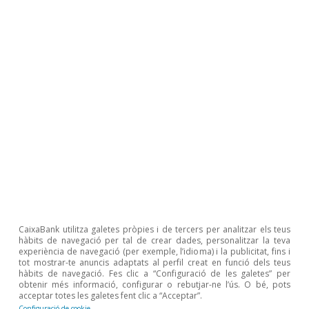
reducció real i efectiva de la desigualtat dels
ingressos. D’altra banda, és necessari reforçar
les polítiques encaminades a reduir la
desigualtat. En aquest sentit, l’ingrés mínim
vital és una política pública essencial per a les
famílies amb pocs recursos i amb poca
vinculació al mercat laboral. No obstant això, la
introducció d’una política d’aquesta
envergadura fa necessari avaluar-la, com ja està
previst fer, i sobretot ajustar-la quan es
coneguin els resultats d’aquestes avaluacions
CaixaBank utilitza galetes pròpies i de tercers per analitzar els teus
hàbits de navegació per tal de crear dades, personalitzar la teva
per millorar-ne l’eficàcia.
experiència de navegació (per exemple, l’idioma) i la publicitat, fins i
tot mostrar-te anuncis adaptats al perfil creat en funció dels teus
hàbits de navegació. Fes clic a “Configuració de les galetes” per
obtenir més informació, configurar o rebutjar-ne l’ús. O bé, pots
acceptar totes les galetes fent clic a “Acceptar”.
Configuració de cookie