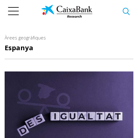
Vés
al
contingut
Àrees geogràfiques
Espanya