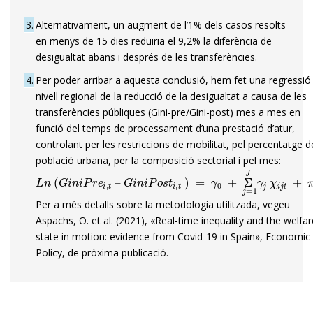
3
Alternativament, un augment de l’1% dels casos resolts
en menys de 15 dies reduiria el 9,2% la diferència de
desigualtat abans i després de les transferències.
4
Per poder arribar a aquesta conclusió, hem fet una regressió
nivell regional de la reducció de la desigualtat a causa de les
transferències públiques (Gini-pre/Gini-post) mes a mes en
funció del temps de processament d’una prestació d’atur,
controlant per les restriccions de mobilitat, pel percentatge d
població urbana, per la composició sectorial i pel mes:
L
n
(
G
i
n
i
P
r
e
i
,
t
–
G
i
n
i
P
o
s
t
i
,
t
)
=
γ
0
+
Σ
j
=
1
J
γ
j
χ
i
j
t
+
π
i
,
t
Per a més detalls sobre la metodologia utilitzada, vegeu
Aspachs, O. et al. (2021), «Real-time inequality and the welfar
state in motion: evidence from Covid-19 in Spain», Economic
Policy, de pròxima publicació.