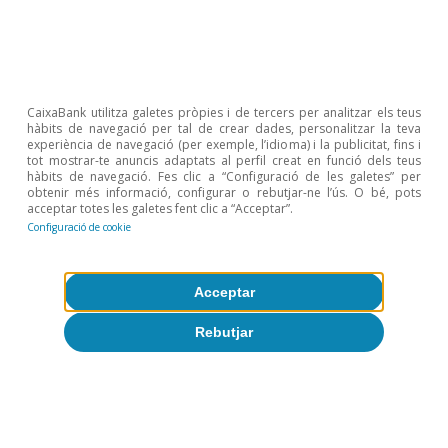
Desigualtat i creixement
CaixaBank utilitza galetes pròpies i de tercers per analitzar els teus
hàbits de navegació per tal de crear dades, personalitzar la teva
inclusiu
experiència de navegació (per exemple, l’idioma) i la publicitat, fins i
tot mostrar-te anuncis adaptats al perfil creat en funció dels teus
hàbits de navegació. Fes clic a “Configuració de les galetes” per
obtenir més informació, configurar o rebutjar-ne l’ús. O bé, pots
acceptar totes les galetes fent clic a “Acceptar”.
Configuració de cookie
Tot sobre Temes clau
Acceptar
Rebutjar
Articles relacionats