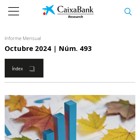
Vés
al
contingut
Informe Mensual
Octubre 2024
| Núm. 493
Índex