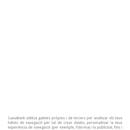
CONJUNTURA
L’economia espanyola, millor
del que crèiem
CaixaBank Research
FOCUS
Nou escenari econòmic: es
revisa a l’alça la previsió de
creixement del PIB a Espanya
CaixaBank utilitza galetes pròpies i de tercers per analitzar els teus
hàbits de navegació per tal de crear dades, personalitzar la teva
experiència de navegació (per exemple, l’idioma) i la publicitat, fins i