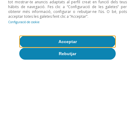
tot mostrar-te anuncis adaptats al perfil creat en funció dels teus
Oriol Carreras Baquer
hàbits de navegació. Fes clic a “Configuració de les galetes” per
Javier García Arenas
obtenir més informació, configurar o rebutjar-ne l’ús. O bé, pots
acceptar totes les galetes fent clic a “Acceptar”.
Configuració de cookie
FOCUS
Acceptar
El sector turístic espanyol bat
Rebutjar
tots els rècords a l’estiu del 2024
David Cesar Heymann
Economia portuguesa