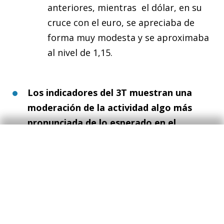
anteriores, mientras el dólar, en su
cruce con el euro, se apreciaba de
forma muy modesta y se aproximaba
al nivel de 1,15.
Los indicadores del 3T muestran una
moderación de la actividad algo más
pronunciada de lo esperado en el
trimestre. Con todo, las tasas de avance
todavía se situarían en niveles correctos.
De hecho, los indicadores de
sentimiento más recientes exhiben un
panorama mixto en el tramo final del