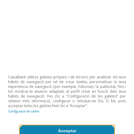
demanda, vemos probable que la Fed
declare en los próximos meses que se ha
visto un “progreso sustancial” hacia el
objetivo de pleno empleo, condición
necesaria para iniciar el
tapering
.
CaixaBank utilitza galetes pròpies i de tercers per analitzar els teus
hàbits de navegació per tal de crear dades, personalitzar la teva
Última actualització: 08 maig 2026 - 13:00
experiència de navegació (per exemple, l’idioma) i la publicitat, fins i
tot mostrar-te anuncis adaptats al perfil creat en funció dels teus
hàbits de navegació. Fes clic a “Configuració de les galetes” per
obtenir més informació, configurar o rebutjar-ne l’ús. O bé, pots
acceptar totes les galetes fent clic a “Acceptar”.
Configuració de cookie
Última actualització: 11 juliol 2022 - 12:43
Acceptar