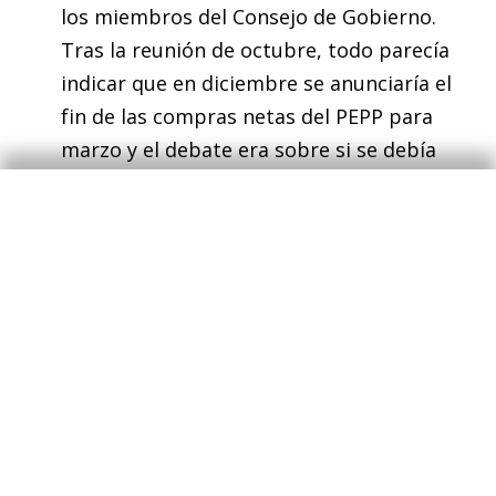
los miembros del Consejo de Gobierno.
Tras la reunión de octubre, todo parecía
indicar que en diciembre se anunciaría el
fin de las compras netas del PEPP para
marzo y el debate era sobre si se debía
crear algún otro programa o ampliar las
compras netas del otro programa de
compras, APP. Con el empeoramiento de la
situación pandémica, algunos miembros
del Consejo sugieren que sería mejor
mantener la puerta abierta a una posible
ampliación del PEPP y no anunciar el cese
de las compras netas hasta la siguiente
reunión en febrero. Por este motivo,
pensamos que Christine Lagarde deberá