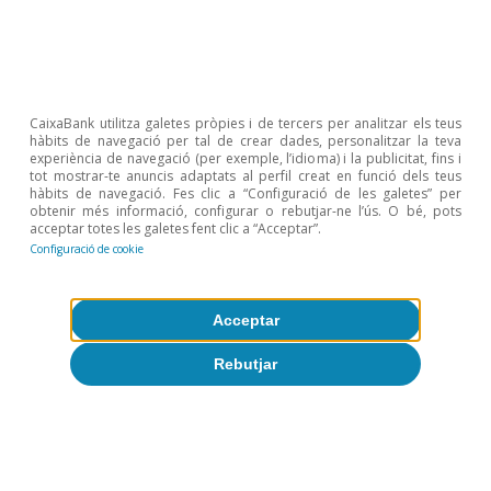
Eurozona
Articles relacionats
CaixaBank utilitza galetes pròpies i de tercers per analitzar els teus
hàbits de navegació per tal de crear dades, personalitzar la teva
experiència de navegació (per exemple, l’idioma) i la publicitat, fins i
tot mostrar-te anuncis adaptats al perfil creat en funció dels teus
hàbits de navegació. Fes clic a “Configuració de les galetes” per
obtenir més informació, configurar o rebutjar-ne l’ús. O bé, pots
acceptar totes les galetes fent clic a “Acceptar”.
Configuració de cookie
Acceptar
Rebutjar