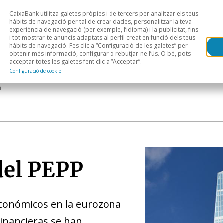
CaixaBank utilitza galetes pròpies i de tercers per analitzar els teus
Head
H
hàbits de navegació per tal de crear dades, personalitzar la teva
experiència de navegació (per exemple, l’idioma) i la publicitat, fins
i tot mostrar-te anuncis adaptats al perfil creat en funció dels teus
Anàlisi sectorial
Àrees geogràfiques
Public
hàbits de navegació. Fes clic a “Configuració de les galetes” per
obtenir més informació, configurar o rebutjar-ne l’ús. O bé, pots
acceptar totes les galetes fent clic a “Acceptar”.
Configuració de cookie
a
 del PEPP
económicos en la eurozona
financieras se han