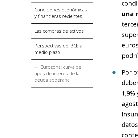
condi
Condiciones económicas
una r
y financieras recientes
terce
Las compras de activos
super
euros
Perspectivas del BCE a
medio plazo
podrí
Eurozona: curva de
Por o
tipos de interés de la
deuda soberana
deber
1,9% 
agost
insum
datos
conte