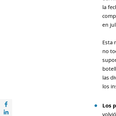
la fe
compu
en ju
Esta 
no to
supon
botel
las d
los i
Compartir a Facebook (opens in a new win
Los p
Compartir a with Linkedin (opens in a new
volvi