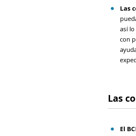
Las 
pueda
así l
con p
ayuda
expec
Las co
El BC