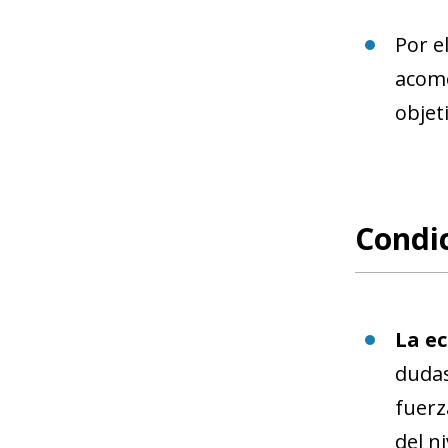
Por e
acomo
objet
Condic
La e
dudas
fuerz
del n