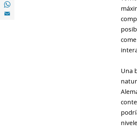
Compartir a with Whatsapp (opens in a ne
máxim
Compartir a Email (opens in a new window)
compo
posib
comen
intera
Una b
natur
Alema
conte
podrí
nivel