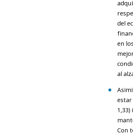
adqui
respe
del e
finan
en lo
mejor
condi
al alz
Asimi
estar
1,33)
mante
Con t