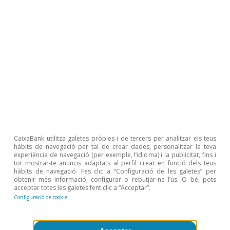
CaixaBank utilitza galetes pròpies i de tercers per analitzar els teus
Monitor de consumo
hàbits de navegació per tal de crear dades, personalitzar la teva
experiència de navegació (per exemple, l’idioma) i la publicitat, fins i
Consumo en España
tot mostrar-te anuncis adaptats al perfil creat en funció dels teus
hàbits de navegació. Fes clic a “Configuració de les galetes” per
Zoel Martín Vilató
obtenir més informació, configurar o rebutjar-ne l’ús. O bé, pots
acceptar totes les galetes fent clic a “Acceptar”.
27 gen. 2026
Configuració de cookie