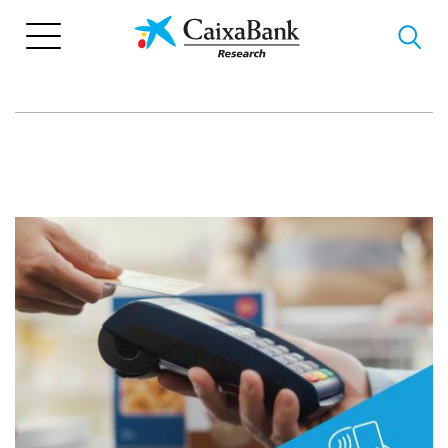
Vés
al
contingut