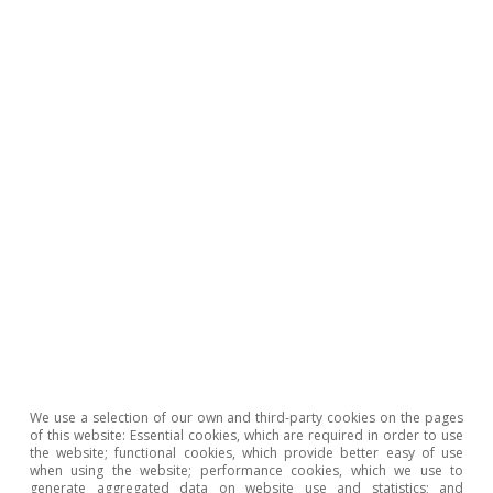
presión a los datos
Adrià Morron Salmeron
23 Jul 2026
We use a selection of our own and third-party cookies on the pages
of this website: Essential cookies, which are required in order to use
the website; functional cookies, which provide better easy of use
when using the website; performance cookies, which we use to
generate aggregated data on website use and statistics; and
Pódcast