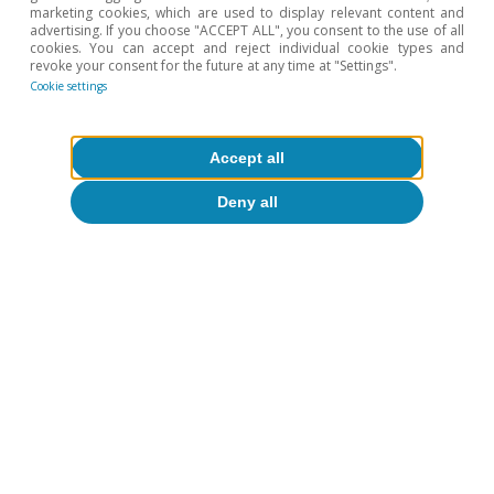
marketing cookies, which are used to display relevant content and
Despacito y buena letra: los grandes
advertising. If you choose "ACCEPT ALL", you consent to the use of all
cookies. You can accept and reject individual cookie types and
temas del curso económico
revoke your consent for the future at any time at "Settings".
Cookie settings
Patricia Esteban
Adrià Morron Salmeron
23 Jul 2026
Accept all
Deny all
More about
Geographical areas