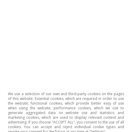
EE.UU. En Turquía, el partido islamista moderado
del presidente Erdogan obtiene mayoría absoluta
en las elecciones parlamentarias, lo que reduce los
riesgos de gobernabilidad del país aunque
persisten otros focos de incertidumbre
(desequilibrios macro, Siria).
Check the report
Download File
30 October 2015
We use a selection of our own and third-party cookies on the pages
of this website: Essential cookies, which are required in order to use
the website; functional cookies, which provide better easy of use
El Senado estadounidense aprueba finalmente
when using the website; performance cookies, which we use to
elevar el techo de la deuda federal de EE.UU. En el
generate aggregated data on website use and statistics; and
marketing cookies, which are used to display relevant content and
plano macroeconómico, el crecimiento del PIB del
advertising. If you choose "ACCEPT ALL", you consent to the use of all
3T2015 en EE.UU. se desaceleró hasta el 1,5%
cookies. You can accept and reject individual cookie types and
revoke your consent for the future at any time at "Settings".