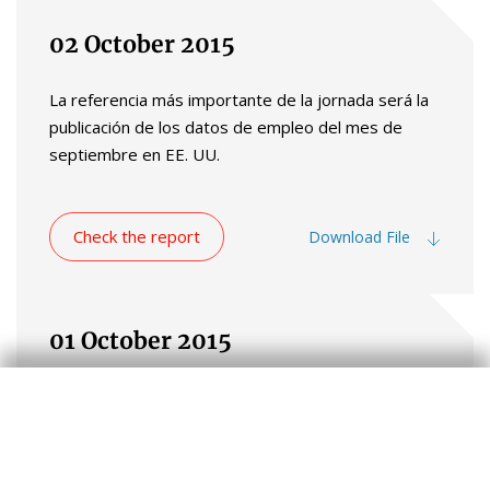
02 October 2015
La referencia más importante de la jornada será la
publicación de los datos de empleo del mes de
septiembre en EE. UU.
Check the report
Download File
01 October 2015
Tono firme de los mercados en la jornada de ayer,
que contribuyó a limitar las pérdidas del tercer
trimestre, el peor para las bolsas avanzadas desde
el año 2011(Eurostoxx 50: -9,5%; S&P500: -6,9%).