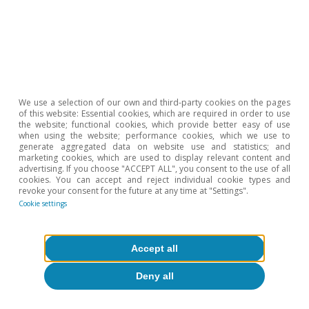
escaños, si bien necesitará de un eventual apoyo
de la CUP (10 escaños) para alcanzar la mayoría
absoluta.
Check the report
Download File
We use a selection of our own and third-party cookies on the pages
of this website: Essential cookies, which are required in order to use
the website; functional cookies, which provide better easy of use
when using the website; performance cookies, which we use to
generate aggregated data on website use and statistics; and
25 September 2015
marketing cookies, which are used to display relevant content and
advertising. If you choose "ACCEPT ALL", you consent to the use of all
cookies. You can accept and reject individual cookie types and
Las bolsas europeas vuelven a caer (-2,0%) por la
revoke your consent for the future at any time at "Settings".
Cookie settings
incertidumbre sobre el crecimiento global, a pesar
de un buen dato de actividad, con un PMI en su
mayor nivel en cuatro años.
Accept all
Deny all
Check the report
Download File