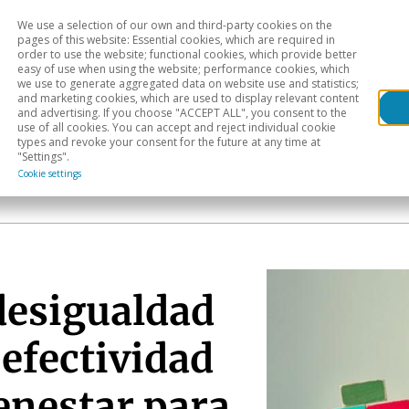
We use a selection of our own and third-party cookies on the
Head
H
pages of this website: Essential cookies, which are required in
order to use the website; functional cookies, which provide better
easy of use when using the website; performance cookies, which
Sectoral analysis
Geographical areas
Pub
we use to generate aggregated data on website use and statistics;
and marketing cookies, which are used to display relevant content
and advertising. If you choose "ACCEPT ALL", you consent to the
use of all cookies. You can accept and reject individual cookie
types and revoke your consent for the future at any time at
"Settings".
Cookie settings
desigualdad
 efectividad
ienestar para