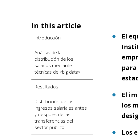
In this article
El e
Introducción
Insti
Análisis de la
empre
distribución de los
salarios mediante
para 
técnicas de «big data»
estad
Resultados
El im
Distribución de los
los 
ingresos salariales antes
y después de las
desig
transferencias del
sector público
Los e