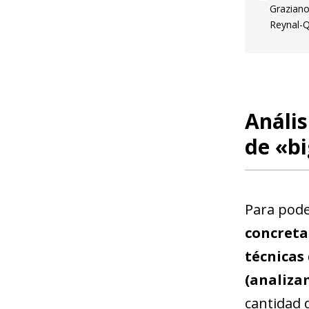
Graziano
Reynal-Q
Anális
de «b
Para pode
concreta
técnicas
(analiza
cantidad 