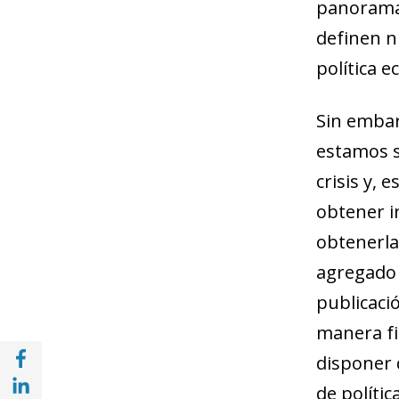
panorama 
definen n
política 
Sin embarg
estamos s
crisis y, 
obtener i
obtenerla.
agregado 
publicació
manera fi
Share with Facebook (opens in a new wind
disponer 
Share with with Linkedin (opens in a new 
de políti