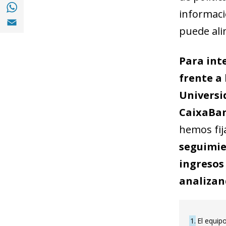
Share with with Whatsapp (opens in a new
informaci
Share with Email (opens in a new window)
puede alim
Para int
frente a 
Universi
CaixaBan
hemos fij
seguimie
ingresos 
analizan
1
El equip