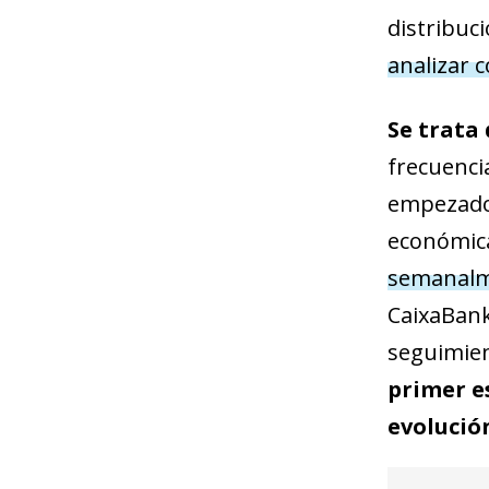
distribuci
analizar c
Se trata 
frecuenci
empezado 
económica
semanalme
CaixaBank
seguimien
primer e
evolución