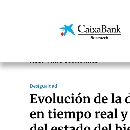
Skip
to
main
Economics & Markets
content
Hot Topics
Real-Time Economics
Desigualdad
Evolución de la 
en tiempo real y
del estado del b