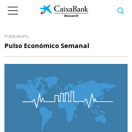
Skip
to
main
content
Publications
Pulso Económico Semanal