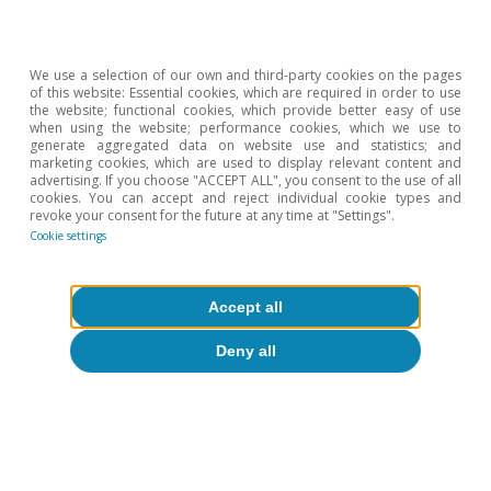
Tipos 12 meses
Eurozona
2,73
2,76
-3 p. b.
49 p. 
We use a selection of our own and third-party cookies on the pages
(Euribor)
of this website: Essential cookies, which are required in order to use
the website; functional cookies, which provide better easy of use
when using the website; performance cookies, which we use to
EE. UU.
4,01
3,99
+2 p. b.
59 p. 
generate aggregated data on website use and statistics; and
(SOFR)
marketing cookies, which are used to display relevant content and
advertising. If you choose "ACCEPT ALL", you consent to the use of all
cookies. You can accept and reject individual cookie types and
Tipos 2 años
revoke your consent for the future at any time at "Settings".
Cookie settings
Alemania
2,50
2,52
-2 p. b.
38 p. 
EE. UU.
4,14
4,09
+5 p. b.
67 p. 
Accept all
Tipos 10 años
Deny all
Alemania
2,90
2,85
5 p. b.
4 p. 
EE. UU.
4,48
4,37
11 p. b.
31 p. 
España
3,40
3,34
6 p. b.
11 p. 