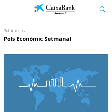
Vés
al
contingut
Publicacions
Pols Econòmic Setmanal