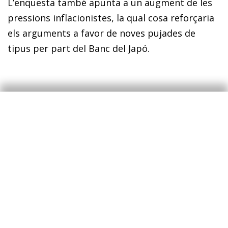
L’enquesta també apunta a un augment de les
pressions inflacionistes, la qual cosa reforçaria
els arguments a favor de noves pujades de
tipus per part del Banc del Japó.
Mercats financers
El focus inversor passa del
risc geopolític i l’alça dels
preus del cru a la política
monetària
El fòrum de Sintra va evidenciar una postura