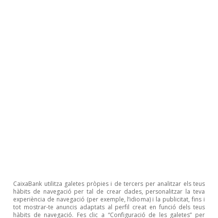
TIPUS
Tipus 3 mesos
Zona
euro
2,34
2,29
4 p. b.
31 p. b
(Euribor)
EUA
3,75
3,73
+2 p. b.
10 p. b
(Libor)
Tipus 12 mesos
Zona
euro
2,73
2,76
-3 p. b.
49 p. b
(Euribor)
EUA
CaixaBank utilitza galetes pròpies i de tercers per analitzar els teus
4,01
3,99
+2 p. b.
59 p. b
hàbits de navegació per tal de crear dades, personalitzar la teva
(Libor)
experiència de navegació (per exemple, l’idioma) i la publicitat, fins i
tot mostrar-te anuncis adaptats al perfil creat en funció dels teus
Tipus 2 anys
hàbits de navegació. Fes clic a “Configuració de les galetes” per