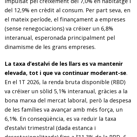
impulsat pel creixement del 7,0% en habitatge i
del 12,9% en crèdit al consum. Per part seva, en
el mateix període, el finançament a empreses
(sense renegociacions) va créixer un 6,8%
interanual, esperonada principalment pel
dinamisme de les grans empreses.
La taxa d’estalvi de les llars es va mantenir
elevada, tot i que va continuar moderant-se
.
En el 1T 2026, la renda bruta disponible (RBD)
va créixer un sòlid 5,1% interanual, gràcies a la
bona marxa del mercat laboral, però la despesa
de les famílies va avançar amb més força, un
6,1%. En conseqüència, es va reduir la taxa
d’estalvi trimestral (dada estanca i
desestacionalitzada) fins a l’11,3% de la RBD, 6