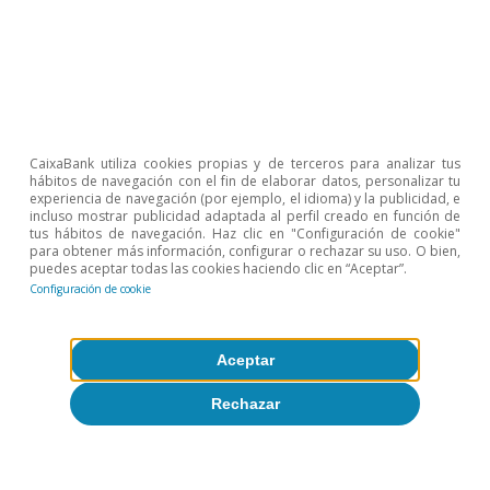
CaixaBank utiliza cookies propias y de terceros para analizar tus
hábitos de navegación con el fin de elaborar datos, personalizar tu
experiencia de navegación (por ejemplo, el idioma) y la publicidad, e
incluso mostrar publicidad adaptada al perfil creado en función de
tus hábitos de navegación. Haz clic en "Configuración de cookie"
para obtener más información, configurar o rechazar su uso. O bien,
puedes aceptar todas las cookies haciendo clic en “Aceptar”.
Configuración de cookie
Opinión
La economía mundial en busca de un
Aceptar
nuevo equilibrio
Rechazar
José Ramón Díez
8 jul 2026