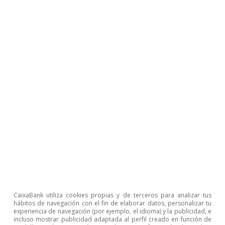
2
Véase FMI (junio de 2017). «Assessing Country Risk:
Selected Approaches».
3
Los países elegidos pertenecen a la clasificación de
«economías de mercados emergentes» realizada por el
FMI. Adicionalmente hemos incluido Marruecos y
Argelia por su relevancia para el mercado exterior de
España.
4
El FMI estima una posición externa en línea con los
fundamentos a medio plazo que incluye reformas
estructurales y fiscales, así como la ma­­yor flexibilidad
del tipo de cambio de la moneda local para ayudar a la
economía a absorber los shocks externos.
5
La balanza por cuenta corriente recoge todas las
transacciones de un país con el exterior, en un periodo
determinado, derivadas del intercambio de bienes y
servicios (balanza comercial), del cobro o pago de
dividendos de inversión (balanza de rentas) y de las
transferencias.
6
Desde 2008, su ratio de superávit por cuenta corriente
CaixaBank utiliza cookies propias y de terceros para analizar tus
se ha reducido en casi 14 p. p. debido al impacto
hábitos de navegación con el fin de elaborar datos, personalizar tu
negativo sobre las exportaciones malayas (muy
experiencia de navegación (por ejemplo, el idioma) y la publicidad, e
incluso mostrar publicidad adaptada al perfil creado en función de
enfocadas en materias primas) de la caída de la