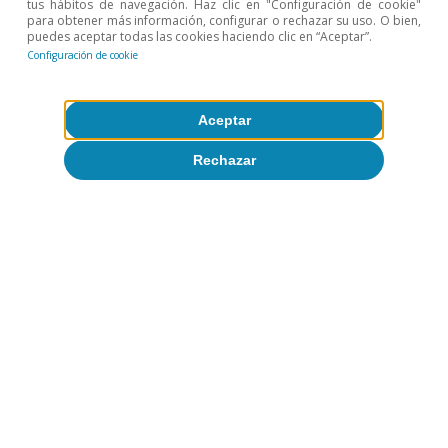
tus hábitos de navegación. Haz clic en "Configuración de cookie"
demanda global tras las sucesivas crisis vividas en los
para obtener más información, configurar o rechazar su uso. O bien,
últimos años y del abaratamiento de las commodities.
puedes aceptar todas las cookies haciendo clic en “Aceptar”.
7
Véase FMI (13 de septiembre de 2023). «La deuda
Configuración de cookie
mundial reanuda su tendencia ascendente».
Aceptar
Temas clave
Rechazar