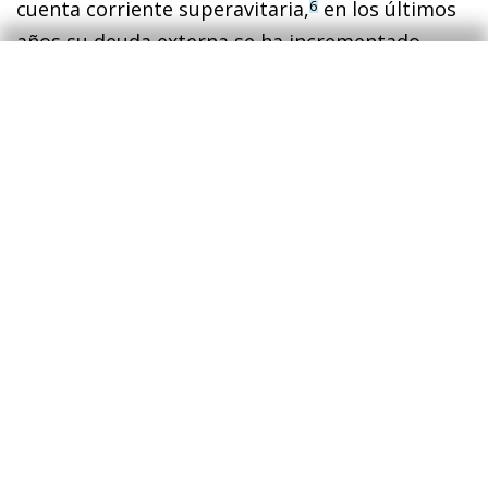
cuenta corriente superavitaria,
en los últimos
6
años su deuda externa se ha incrementado
notablemente; a corto plazo alcanza niveles que
apenas cubrirían con las reservas de divisas
existentes. Como resultado, su moneda se
encuentra en su momento de mayor debilidad
histórica frente al billete verde. No obstante, el
país todavía goza de la confianza de los
inversores extranjeros (las entradas de IDE se
han incrementado en los últimos años) y las
principales agencias de
rating
le otorgan los
escalones más elevados dentro de la categoría
de «grado de inversión».
En segundo lugar, los cinco primeros puestos