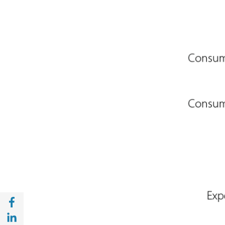
Compartir en Facebook (opens in a new wi
Compartir en with Linkedin (opens in a ne