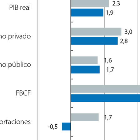
ndow)
w window)