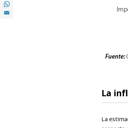
Compartir en with Whatsapp (opens in a 
Compartir en Email (opens in a new windo
La inf
La estima