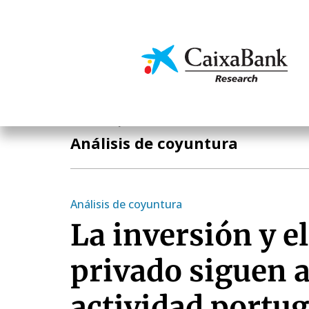
Pasar
al
contenido
Economía y mercado
principal
Economía y mercados
Análisis de coyuntura
Análisis de coyuntura
La inversión y 
privado siguen 
actividad portu