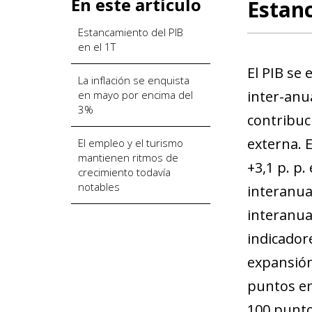
En este artículo
Estanc
Estancamiento del PIB
en el 1T
El PIB se
La inflación se enquista
inter-anu
en mayo por encima del
3%
contribuc
externa. E
El empleo y el turismo
mantienen ritmos de
+3,1 p. p.
crecimiento todavía
notables
interanua
interanu
indicador
expansión
puntos en
100 punto