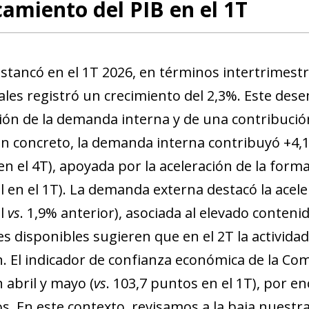
amiento del PIB en el 1T
 estancó en el 1T 2026, en términos intertrimest
ales registró un crecimiento del 2,3%. Este des
ión de la demanda interna y de una contribuci
n concreto, la demanda interna contribuyó +4,1 p
 en el 4T), apoyada por la aceleración de la forma
l en el 1T). La demanda externa destacó la acel
al
vs
. 1,9% anterior), asociada al elevado conteni
es disponibles sugieren que en el 2T la activi
. El indicador de confianza económica de la Com
 abril y mayo (
vs
. 103,7 puntos en el 1T), por e
s. En este contexto, revisamos a la baja nuestra