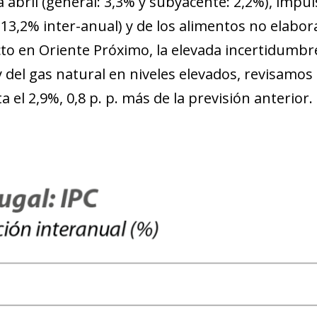
a abril (general: 3,3% y subyacente: 2,2%), impu
+13,2% inter-anual) y de los alimentos no elabor
cto en Oriente Próximo, la elevada incertidumbre 
 del gas natural en niveles elevados, revisamos a
a el 2,9%, 0,8 p. p. más de la previsión anterior.