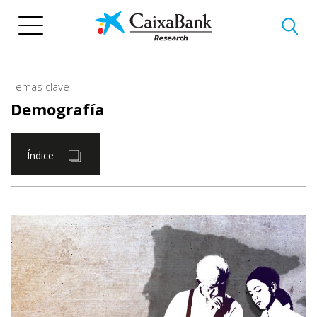
Pasar
al
contenido
principal
Temas clave
Demografía
Índice