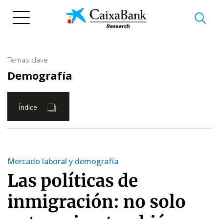
Pasar
al
contenido
principal
Temas clave
Demografía
Índice
Mercado laboral y demografía
Las políticas de
inmigración: no solo