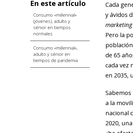
En este artículo
Cada gene
y ávidos 
Consumo «millennial»
(jóvenes), adulto y
marketing
sénior en tiempos
normales
Pero la p
población 
Consumo «millennial»,
adulto y sénior en
de 65 año
tiempos de pandemia
cada vez 
en 2035, 
Sabemos q
a la movi
nacional 
2020, una