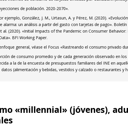
oyecciones de población. 2020-2070».
or ejemplo, González, J. M., Urtasun, A. y Pérez, M. (2020). «Evoluci
e alarma: un análisis a partir del gasto con tarjetas de pago». Bolet
et al. (2020). «Initial Impacts of the Pandemic on Consumer Behavior
Data». BFI Working Paper.
enfoque general, véase el Focus «Rastreando el consumo privado dura
rción de consumo promedio y de cada generación observado en los
cida a la de la encuesta de presupuestos familiares del INE en aque
 datos (alimentación y bebidas, vestidos y calzado o restaurantes y h
o «millennial» (jóvenes), adu
ndow)
les
w window)