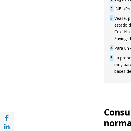
2
INE. «Pr
3
Véase, p
estado d
Cox, N. 
Savings 
4
Para un 
5
La propo
muy pare
bases de
Consum
Compartir en Facebook (opens in a new wi
norma
Compartir en with Linkedin (opens in a ne