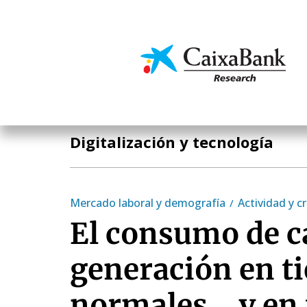
Pasar
al
contenido
Economía y mercado
principal
Temas clave
Digitalización y tecnología
Mercado laboral y demografía
Actividad y c
El consumo de c
generación en t
normales... y en