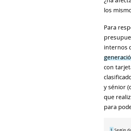
¿ha afect
los mismo
Para resp
presupues
internos 
generació
con tarje
clasificad
y sénior 
que reali
para pode
1
Según da