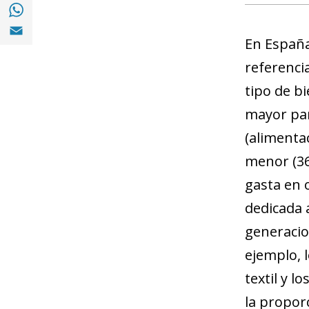
Compartir en with Whatsapp (opens in a 
Compartir en Email (opens in a new windo
En España
referenci
tipo de bi
mayor par
(alimenta
menor (36
gasta en 
dedicada a
generacio
ejemplo, 
textil y l
la propor