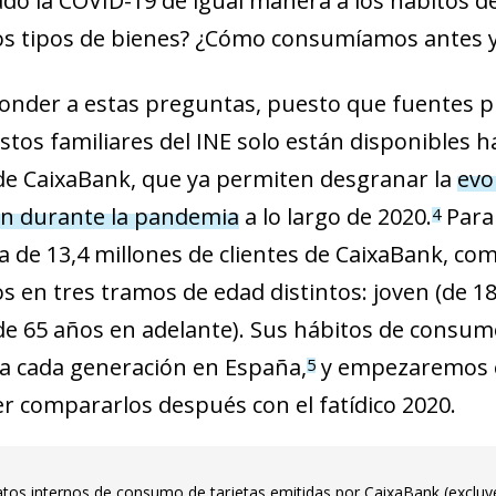
ado la COVID-19 de igual manera a los hábitos 
s tipos de bienes? ¿Cómo consumíamos antes y
onder a estas preguntas, puesto que fuentes p
tos familiares del INE solo están disponibles h
de CaixaBank, que ya permiten desgranar la
evo
n durante la pandemia
a lo largo de 2020.
Para 
4
ta de 13,4 millones de clientes de CaixaBank, 
os en tres tramos de edad distintos: joven (de 18
(de 65 años en adelante). Sus hábitos de consu
za cada generación en España,
y empezaremos e
5
r compararlos después con el fatídico 2020.
tos internos de consumo de tarjetas emitidas por CaixaBank (excluye 