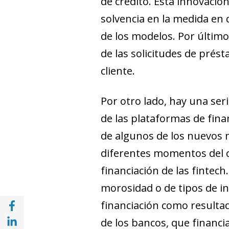
de crédito. Esta innovación
solvencia en la medida en 
de los modelos. Por último
de las solicitudes de prést
cliente.
Por otro lado, hay una ser
de las plataformas de finan
de algunos de los nuevos 
diferentes momentos del ci
financiación de las
fintech
morosidad o de tipos de in
Compartir en Facebook (opens in a new wi
financiación como resulta
Compartir en with Linkedin (opens in a ne
de los bancos, que financi