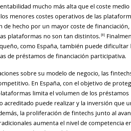
new window)
entabilidad mucho más alta que el coste medio 
w)
 los menores costes operativos de las plataform
n de hecho por un mayor coste de financiación,
 las plataformas no son tan distintos
.
Finalmen
8
ueño, como España, también puede dificultar l
as de préstamos de financiación participativa.
ciones sobre su modelo de negocio, las
fintech
mpetitivo. En España, con el objetivo de prote
plataformas limita el volumen de los préstamos i
 acreditado puede realizar y la inversión que
emás, la proliferación de
fintechs
junto al avanc
tradicionales aumenta el nivel de competencia e