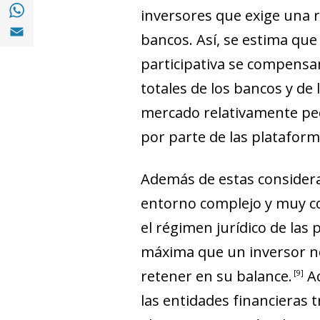
Compartir en with Whatsapp (opens in a 
inversores que exige una r
Compartir en Email (opens in a new windo
bancos. Así, se estima que
participativa se compensa
totales de los bancos y de
mercado relativamente peq
por parte de las plataform
Además de estas considera
entorno complejo y muy co
el régimen jurídico de las 
máxima que un inversor no
retener en su balance
.
Ad
9
las entidades financieras 