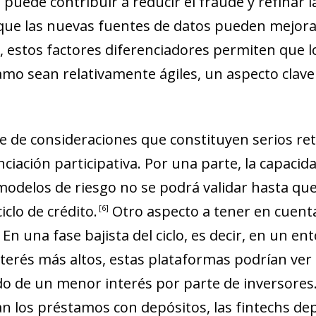
 puede contribuir a reducir el fraude y refinar 
que las nuevas fuentes de datos pueden mejorar
, estos factores diferenciadores permiten que 
amo sean relativamente ágiles, un aspecto clave 
ie de consideraciones que constituyen serios re
ciación participativa. Por una parte, la capacid
modelos de riesgo no se podrá validar hasta q
clo de crédito
.
Otro aspecto a tener en cuenta 
6
. En una fase bajista del ciclo, es decir, en un e
terés más altos, estas plataformas podrían ver 
ndow)
do de un menor interés por parte de inversores
w window)
an los préstamos con depósitos, las
fintechs
dep