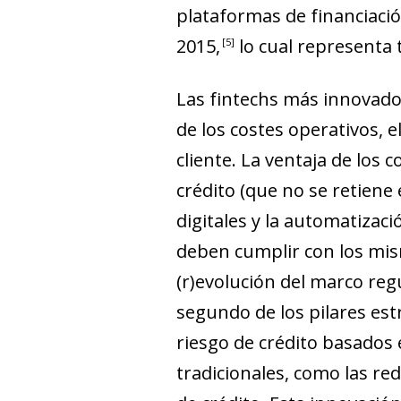
plataformas de financiaci
2015
,
lo cual representa 
5
Las
fintechs
más innovadora
de los costes operati
vos, e
cliente. La ventaja de los
crédito (que no se retiene 
digitales y la automatiza
deben cumplir con los mism
(r)
evolución del marco regul
segundo de los pilares es
riesgo de crédito basados 
tradicionales, como las red