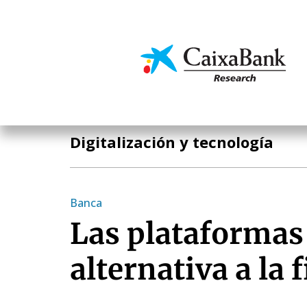
Pasar
al
contenido
Economía y mercado
principal
Temas clave
Digitalización y tecnología
Banca
Las plataformas 
alternativa a la