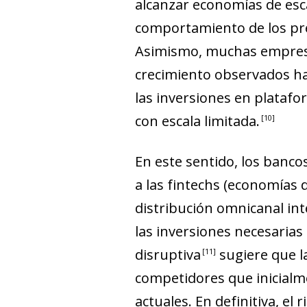
alcanzar economías de esc
comportamiento de los pres
Asimismo, muchas empresa
crecimiento observados ha
las inversiones en platafo
con escala limitada
.
10
En este sentido, los banco
a las
fintechs
(economías de
distribución omnicanal in
las inversiones necesarias 
disruptiv
a
sugiere que l
11
competidores que inicialm
actuales. En definitiva, el