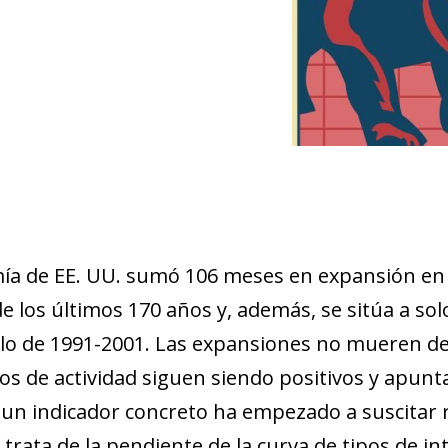
omía de EE. UU. sumó 106 meses en expansión en 
e los últimos 170 años y, además, se sitúa a so
iclo de 1991-2001. Las expansiones no mueren de 
tos de actividad siguen siendo positivos y apun
 un indicador concreto ha empezado a suscitar 
e trata de la pendiente de la curva de tipos de i