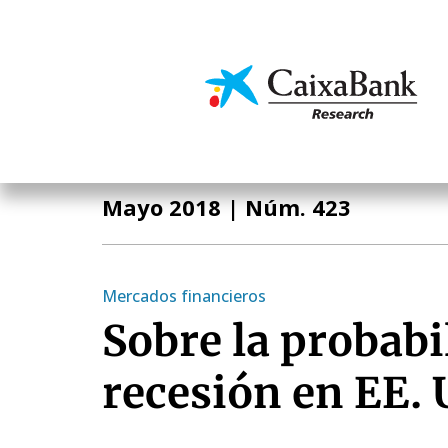
Pasar
al
contenido
Economía y mercado
principal
Informe Mensual
Mayo 2018
| Núm. 423
Mercados financieros
Sobre la probabi
recesión en EE. 