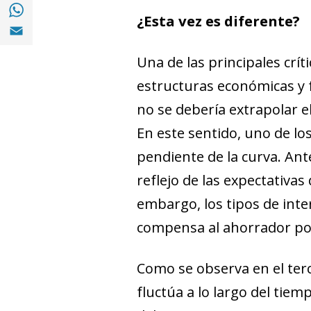
Compartir en with Whatsapp (opens in a 
¿Esta vez es diferente?
Compartir en Email (opens in a new windo
Una de las principales crít
estructuras económicas y 
no se debería extrapolar e
En este sentido, uno de lo
pendiente de la curva. An
reflejo de las expectativas
embargo, los tipos de int
compensa al ahorrador por
Como se observa en el terc
fluctúa a lo largo del tiem