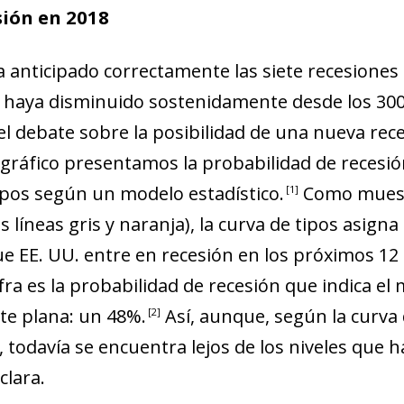
sión en 2018
 anticipado correctamente las siete recesiones 
haya disminuido sostenidamente desde los 300 p
el debate sobre la posibilidad de una nueva rece
 gráfico presentamos la probabilidad de recesió
tipos según un modelo estadístico
.
Como muestr
1
líneas gris y naranja), la curva de tipos asign
e EE. UU. entre en recesión en los próximos 12 
ifra es la probabilidad de recesión que indica el
te plana: un
48%
.
Así, aunque, según la curva d
2
 todavía se encuentra lejos de los niveles que h
ndow)
clara.
w window)