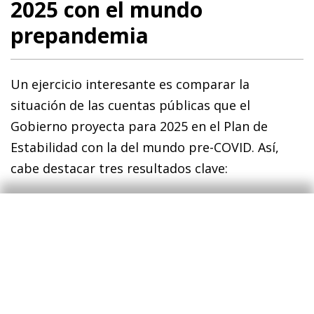
2025 con el mundo
prepandemia
Un ejercicio interesante es comparar la
situación de las cuentas públicas que el
Gobierno proyecta para 2025 en el Plan de
Estabilidad con la del mundo pre-COVID. Así,
cabe destacar tres resultados clave:
En 2025 el peso del sector público en la
economía será más elevado que en 2019
;
en concreto, se situará más de 2,0 p. p. por
encima en porcentaje del PIB. Esto apunta
a que el gasto público dará un salto