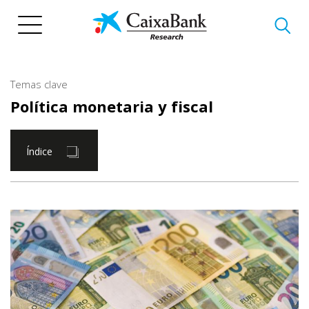
Pasar
al
contenido
principal
Temas clave
Política monetaria y fiscal
Índice