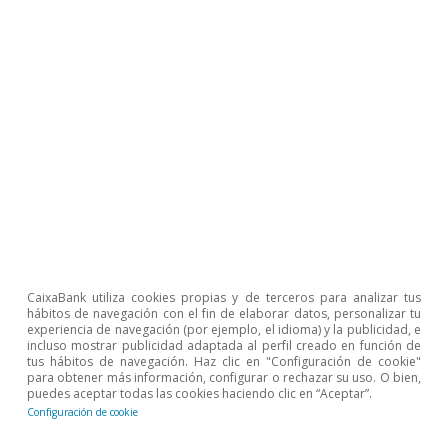
financieras sobre la carga de la deuda pública
española» en el IM03/2022.
4
Parece que las prestaciones sociales, cuyo principal
componente es el gasto en pensiones, han aumentado
de forma permanente y serán 1,8 p. p. mayores en
porcentaje del PIB en 2025 que en la prepandemia.
5
La recaudación en 2021 en porcentaje del PIB fue
alrededor de 1 p. p. superior a la de los últimos 30 años.
Temas clave
CaixaBank utiliza cookies propias y de terceros para analizar tus
hábitos de navegación con el fin de elaborar datos, personalizar tu
experiencia de navegación (por ejemplo, el idioma) y la publicidad, e
incluso mostrar publicidad adaptada al perfil creado en función de
tus hábitos de navegación. Haz clic en "Configuración de cookie"
para obtener más información, configurar o rechazar su uso. O bien,
puedes aceptar todas las cookies haciendo clic en “Aceptar”.
Configuración de cookie