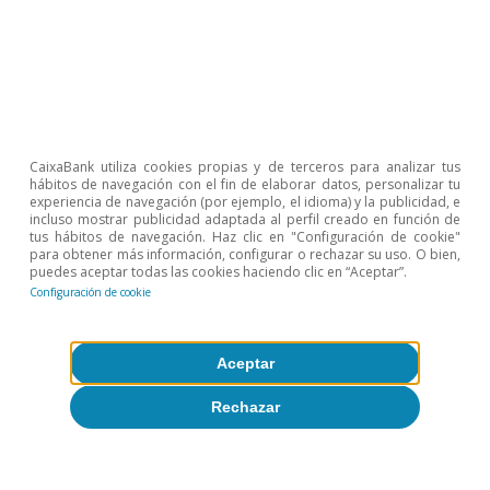
CaixaBank utiliza cookies propias y de terceros para analizar tus
hábitos de navegación con el fin de elaborar datos, personalizar tu
experiencia de navegación (por ejemplo, el idioma) y la publicidad, e
Mercado de trabajo
incluso mostrar publicidad adaptada al perfil creado en función de
tus hábitos de navegación. Haz clic en "Configuración de cookie"
Decepción en las cifras de empleo
para obtener más información, configurar o rechazar su uso. O bien,
español del 4T
puedes aceptar todas las cookies haciendo clic en “Aceptar”.
Configuración de cookie
Nuria Bustamante
26 ene 2023
Aceptar
Rechazar