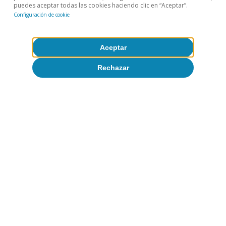
puedes aceptar todas las cookies haciendo clic en “Aceptar”.
Pódcast
Configuración de cookie
La economía de la IA: de la carrera
global a la productividad
Aceptar
VV. AA.
Rechazar
22 mayo 2026