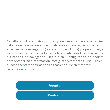
Última actualización: 02 julio 2021 - 16:39
Última actualización: 11 julio 2022 - 12:43
CaixaBank utiliza cookies propias y de terceros para analizar tus
hábitos de navegación con el fin de elaborar datos, personalizar tu
experiencia de navegación (por ejemplo, el idioma) y la publicidad, e
incluso mostrar publicidad adaptada al perfil creado en función de
tus hábitos de navegación. Haz clic en "Configuración de cookie"
para obtener más información, configurar o rechazar su uso. O bien,
Clàudia Canals
puedes aceptar todas las cookies haciendo clic en “Aceptar”.
Antonio Montilla
Configuración de cookie
Etiquetas:
Estados Unidos
Aceptar
Mercado de trabajo
Rechazar