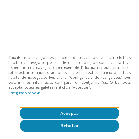
Última actualització: 02 juliol 2021 - 16:39
Última actualització: 11 juliol 2022 - 12:43
CaixaBank utilitza galetes pròpies i de tercers per analitzar els teus
hàbits de navegació per tal de crear dades, personalitzar la teva
experiència de navegació (per exemple, l’idioma) i la publicitat, fins i
tot mostrar-te anuncis adaptats al perfil creat en funció dels teus
hàbits de navegació. Fes clic a “Configuració de les galetes” per
obtenir més informació, configurar o rebutjar-ne l’ús. O bé, pots
acceptar totes les galetes fent clic a “Acceptar”.
Clàudia Canals
Configuració de cookie
Antonio Montilla
Etiquetas:
Estados Unidos
Acceptar
Mercado de trabajo
Rebutjar