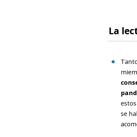
La lec
Tanto
miemb
conse
pand
estos
se ha
acomo