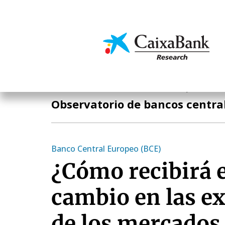
Pasar
al
contenido
Economía y mercado
principal
Notas Breves de Actualidad Económica y Financier
Observatorio de bancos centra
Banco Central Europeo (BCE)
¿Cómo recibirá e
cambio en las ex
de los mercados