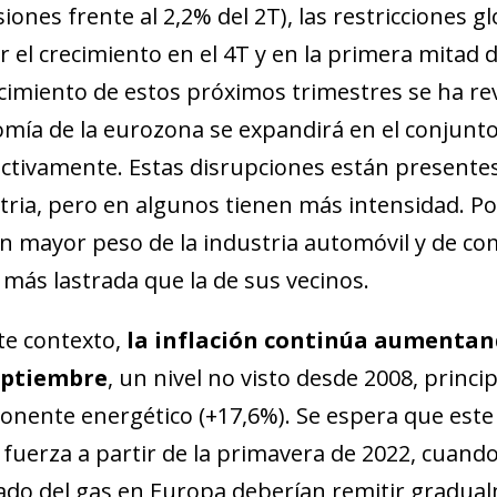
siones frente al 2,2% del 2T), las restricciones 
ar el crecimiento en el 4T y en la primera mitad d
ecimiento de estos próximos trimestres se ha rev
mía de la eurozona se expandirá en el conjunto
ctivamente. Estas disrupciones están presentes 
tria, pero en algunos tienen más intensidad. P
n mayor peso de la industria automóvil y de c
 más lastrada que la de sus vecinos.
te contexto,
la inflación continúa aumentand
eptiembre
, un nivel no visto desde 2008, prin
nente energético (+17,6%). Se espera que este
ndow)
 fuerza a partir de la primavera de 2022, cuando 
w window)
do del gas en Europa deberían remitir gradualme