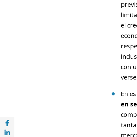
previ
limit
el cr
econo
respe
indus
con u
verse
En es
en s
compo
Compartir en Facebook (opens in a new wi
tanta
Compartir en with Linkedin (opens in a ne
merca