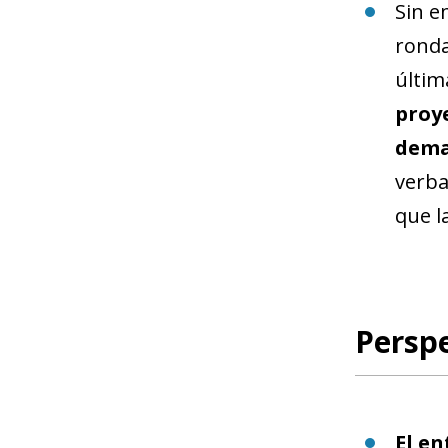
Sin e
ronda
últim
proye
dema
verba
que l
Perspe
El en