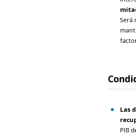
mitad
Será 
manti
facto
Condic
Las d
recu
PIB d