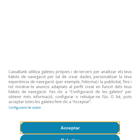
l’excedent o del dèficit de dos nutrients importants del
sòl i de les plantes en terres agrícoles (nitrogen i
fòsfor), ja que aporta una visió sobre la interrelació
entre l’ús sostenible dels recursos nutricionals del sòl,
l’ús de fertilitzants agrícoles (inorgànics i orgànics) i les
respectives pèrdues per al medi ambient. L’estratègia
Prado ao prato, llançada en l’àmbit del Pacte Ecològic
Europeu, estableix l’objectiu de la UE de reduir el 50%,
com a mínim, les pèrdues de nutrients i el 20%, com a
mínim, l’ús de fertilitzants fins al 2030.
CaixaBank utilitza galetes pròpies i de tercers per analitzar els teus
Temes clau
hàbits de navegació per tal de crear dades, personalitzar la teva
experiència de navegació (per exemple, l’idioma) i la publicitat, fins i
tot mostrar-te anuncis adaptats al perfil creat en funció dels teus
hàbits de navegació. Fes clic a “Configuració de les galetes” per
obtenir més informació, configurar o rebutjar-ne l’ús. O bé, pots
acceptar totes les galetes fent clic a “Acceptar”.
Configuració de cookie
Acceptar