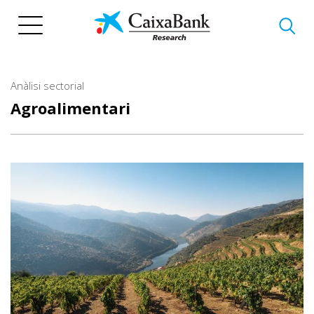
Vés
al
contingut
Anàlisi sectorial
Agroalimentari