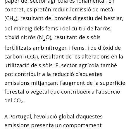
paper del sector agrícola és fonamental. En
concret, es pretén reduir l’emissió de metà
(CH
), re­­sultant del procés digestiu del bestiar,
4
del maneig dels fems i del cultiu de l’arròs;
d’òxid nitrós (N
O), resultant dels sòls
2
fertilitzats amb nitrogen i fems, i de diòxid de
car­­boni (CO₂), resultant de les alteracions en la
utilització dels sòls. El sector agrícola també
pot contribuir a la re­­ducció d’aquestes
emissions mitjançant l’augment de la superfície
forestal o vegetal que contribueix a l’ab­­sorció
del CO₂.
A Portugal, l’evolució global d’aquestes
emissions presenta un comportament