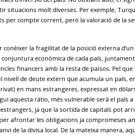
w window)
tir situacions molt diverses. Per exemple, Turqu
s per compte corrent, però la valoració de la se
r conèixer la fragilitat de la posició externa d’u
 conjuntura econòmica de cada país, juntament 
incles financers amb la resta de països. Pel que 
el nivell de deute extern que acumula un país, e
 privat) en mans estrangeres, expressat en dòla
gui aquesta ràtio, més vulnerable serà el país a
estrangers, ja que la sortida de capitals pot ar
per afrontar les obligacions ja compromeses amb 
canvi de la divisa lo­­cal. De la mateixa maner