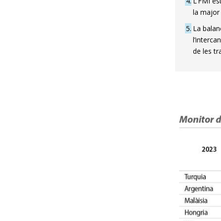
4
L’FMI est
la major 
5
La balan
l’interca
de les tr