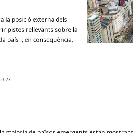
la posició externa dels
r pistes rellevants sobre la
da país i, en conseqüència,
 2023
, la majoria de països emergents estan mostrant