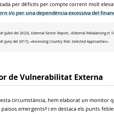
tzada per dèficits per compte corrent molt eleva
­tern i/o per una dependència excessiva del fin
I (juliol del 2023), External Sector Report, «External Rebalancing in 
I (juny del 2017), «Assessing Country Risk: Selected Approaches».
r de Vulnerabilitat Externa
esta circumstància, hem elaborat un monitor qu
s països emergent
s
i en destaca els punts feble
3