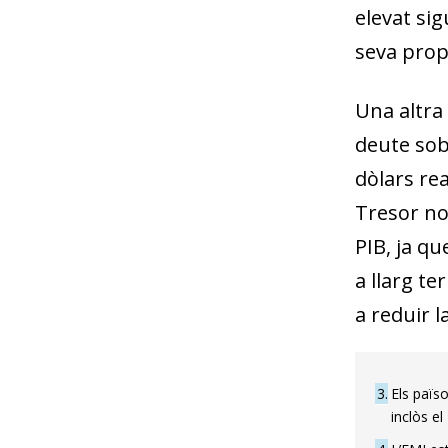
elevat sig
seva prop
Una altra 
deute sob
dòlars rea
Tresor no
PIB, ja q
a llarg te
a reduir l
3
Els païs
inclòs el