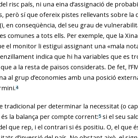
del risc país, ni una eina d’assignació de probab
, però sí que ofereix pistes rellevants sobre la 
(i, en conseqüència, del seu grau de vulnerabilit
es comunes a tots ells. Per exemple, que la Xina
e el monitor li estigui assignant una «mala nota
senzillament indica que hi ha variables que es 
que a la resta de països considerats. De fet, l’FM
Xina al grup d’economies amb una posició exte
rmini.
4
e tradicional per determinar la necessitat (o ca
és la balança per compte corrent
:
si el seu sal
5
dow)
del que rep, i el contrari si és positiu. O, el que 
 window)
itats d’inversió del país. No obstant això, el sig