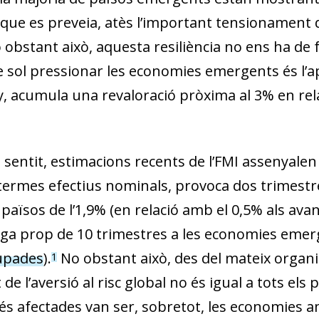
 que es preveia, atès l’important tensionament de
 obstant això, aquesta resilièn­­cia no ens ha de
 sol pressionar les economies emergents és l’apre
, acumula una revaloració pròxima al 3% en rela
 sentit, estimacions recents de l’FMI assenyalen
 termes efectius nominals, provoca dos trimestr
països de l’1,9% (en relació amb el 0,5% als avan
iga prop de 10 trimestres a les economies emer
upades
)
.
No obstant això, des
del mateix organi
1
t de l’aversió al risc global no és igual a tots els
és afectades van ser, sobretot, les economies am