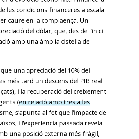
 les condicions fi­­nanceres a escala
 fer caure en la complaença. Un
ciació del dòlar, que, des de l’inici
ció amb una àmplia cistella de
 que una apreciació del 10% del
es més tard un descens del PIB real
çats), i la recuperació del creixement
gents (
en relació amb tres a les
sme, s’apunta al fet que l’impacte de
 països, i l’experiència passada revela
b una posició ex­­terna més fràgil,