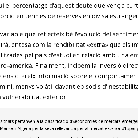
ui el percentatge d’aquest deute que venç a curt
orció en termes de reserves en divisa estranger
variable que reflecteix bé l’evolució del sentimen
irà, entesa com
la rendibilitat «extra» que els i
litzades pel país d’estudi en relació amb una em
rd-americà. Finalment, incloem la inversió direc
ue ens ofereix informació sobre el comportament
rmini, menys volàtil davant episodis d’inestabilit
a vulnerabilitat exterior.
os triats pertanyen a la classificació d’«economies de mercats emerge
 Marroc i Algèria per la seva rellevància per al mercat exterior d’Espan