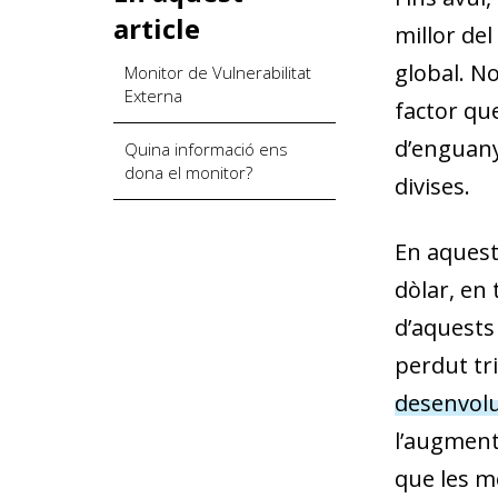
article
millor del
global. No
Monitor de Vulnerabilitat
Externa
factor que
d’enguany
Quina informació ens
dona el monitor?
divises.
En aquest
dòlar, en
d’aquests 
perdut tr
desenvol
l’aug­­
­­men
que les m