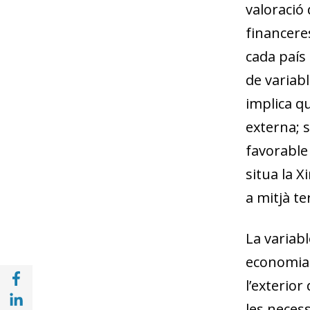
valoració 
financeres
cada país 
de variabl
implica qu
externa; 
favorable 
situa la 
a mitjà te
La variabl
economia 
Compartir a Facebook (opens in a new win
l’exterior 
Compartir a with Linkedin (opens in a new
les necess