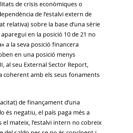
ilitats de crisis econòmiques o
dependència de l’estalvi extern de
at relativa) sobre la base d’una sèrie
 aparegui en la posició 10 de 21 no
» a la seva posició financera
troben en una posició menys
I, al seu External Sector Report,
rna coherent amb els seus fonaments
pacitat) de finançament d’una
do és negatiu, el país paga més a
és el mateix, l’estalvi intern no cobreix
ne del saldo
per se
no és concloent i