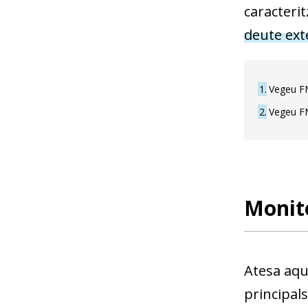
caracteri
deute
ex­
1
Vegeu FM
2
Vegeu FM
Monito
Atesa aqu
principal