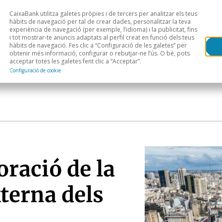
CaixaBank utilitza galetes pròpies i de tercers per analitzar els teus
Head
H
hàbits de navegació per tal de crear dades, personalitzar la teva
experiència de navegació (per exemple, l’idioma) i la publicitat, fins
i tot mostrar-te anuncis adaptats al perfil creat en funció dels teus
Anàlisi sectorial
Àrees geogràfiques
Public
hàbits de navegació. Fes clic a “Configuració de les galetes” per
obtenir més informació, configurar o rebutjar-ne l’ús. O bé, pots
acceptar totes les galetes fent clic a “Acceptar”.
Configuració de cookie
ració de la
xterna dels