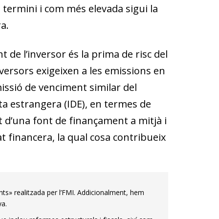
 termini i com més elevada sigui la
a.
t de l’inversor és la prima de risc del
nversors exigeixen a les emissi
ons
en
issió de venciment similar del
ta estrangera (IDE), en termes de
 d’una font de finançament a mitjà i
at financera, la qual cosa contribueix
nts» realitzada per l’FMI. Addicionalment, hem
ya.