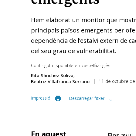
Hem elaborat un monitor que mostra 
principals països emergents per oferi
dependència de l’estalvi extern de ca
del seu grau de vulnerabilitat.
Contingut disponible en
castellà
anglès
Rita Sánchez Soliva
11 de octubre de
Beatriz Villafranca Serrano
Impressió
Descarregar fitxer
En aquest
Fins avui