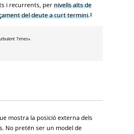
ts i recurrents, per
nivells alts de
ançament
del deute a curt termini
.
2
Turbulent Times».
e mostra la posició externa dels
s. No pretén ser un mo­­del de