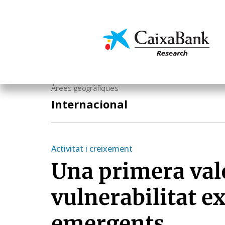
Vés
al
contingut
Economia i mercats
Àrees geogràfiques
Internacional
Activitat i creixement
Una primera valo
vulnerabilitat e
emergents