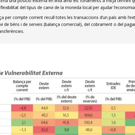
ima una posició externa en línia amb els fonaments a mitjà ter­­mini qu
flexi­­bi­­­­litat del tipus de canvi de la moneda local per ajudar l’economia
ça per compte corrent recull totes les transaccions d’un país amb l’ex
nvi de béns i de serveis (balança comercial), del cobrament o del paga
ansferències.