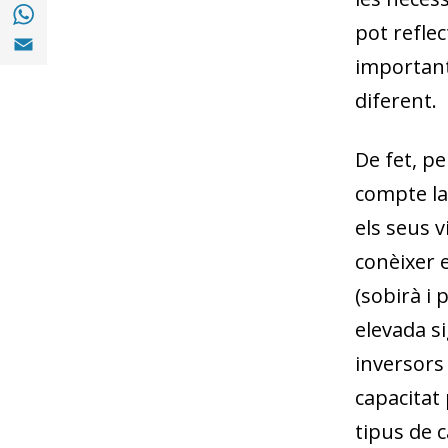
Compartir a with Whatsapp (opens in a ne
pot reflec
Compartir a Email (opens in a new window)
important
diferent.
De fet, pe
compte la
els seus v
conèixer 
(sobirà i
elevada si
inversors 
capacitat 
tipus de 