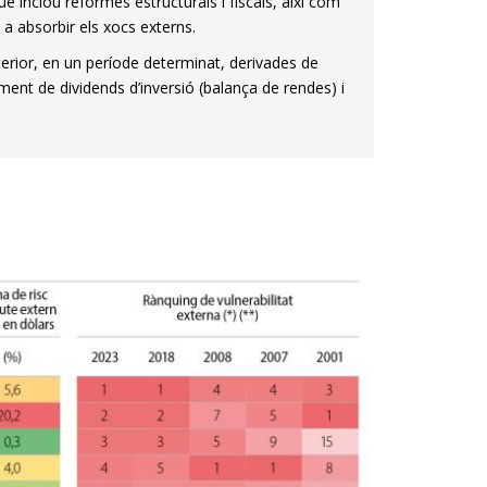
e inclou reformes estructurals i fiscals, així com
 a ab­­sorbir els xocs externs.
terior, en un període determinat, derivades de
ment de dividends d’inversió (balança de rendes) i