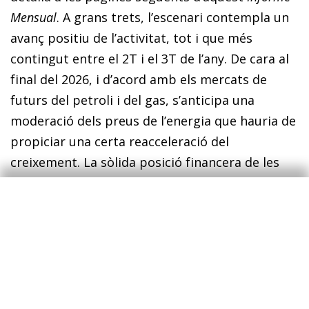
Mensual
. A grans trets, l’escenari contempla un
avanç positiu de l’activitat, tot i que més
contingut entre el 2T i el 3T de l’any. De cara al
final del 2026, i d’acord amb els mercats de
futurs del petroli i del gas, s’anticipa una
moderació dels preus de l’energia que hauria de
propiciar una certa reacceleració del
creixement. La sòlida posició financera de les
llars i de les empreses permetrà esmorteir
parcialment el xoc, de manera que el consum i
la inversió podran continuar liderant el
creixement de l’economia espanyola. En l’àmbit
exterior, la feblesa de les exportacions de béns
es veurà compensada per la resiliència de les
exportacions de serveis, tant turístics com no