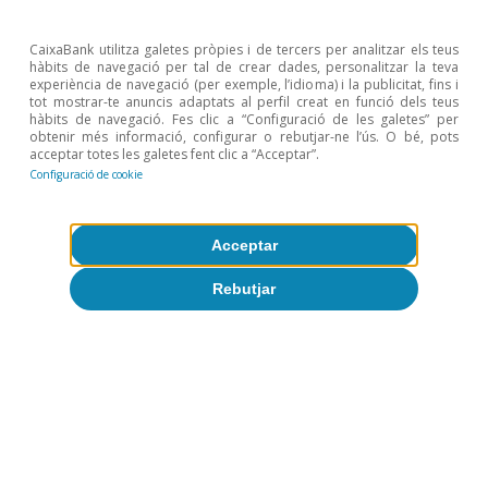
CaixaBank utilitza galetes pròpies i de tercers per analitzar els teus
hàbits de navegació per tal de crear dades, personalitzar la teva
experiència de navegació (per exemple, l’idioma) i la publicitat, fins i
tot mostrar-te anuncis adaptats al perfil creat en funció dels teus
hàbits de navegació. Fes clic a “Configuració de les galetes” per
obtenir més informació, configurar o rebutjar-ne l’ús. O bé, pots
acceptar totes les galetes fent clic a “Acceptar”.
Configuració de cookie
Acceptar
Rebutjar
Opinió
L’economia mundial a la recerca d’un
nou equilibri
José Ramón Díez
9 jul. 2026