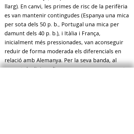
llarg). En canvi, les primes de risc de la perifèria
es van mantenir contingudes (Espanya una mica
per sota dels 50 p. b., Portugal una mica per
damunt dels 40 p. b.), i Itàlia i França,
inicialment més pressionades, van aconseguir
reduir de forma moderada els diferencials en
relació amb Alemanya. Per la seva banda, al
mercat de divises, l’euro va recuperar una part
del terreny perdut i es va apreciar fins als 1,17
dòlars.