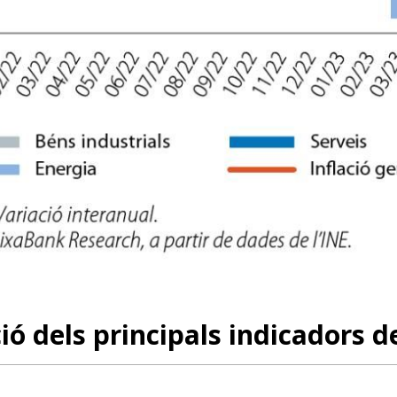
ió dels principals indicadors d
dow)
 window)