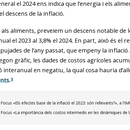
eneral el 2024 ens indica que l’energia i els al
el descens de la inflació.
 als aliments, preveiem un descens notable de les
ual el 2023 al 3,8% el 2024. En part, això és el r
 pujades de l’any passat, que empeny la inflació a
segon gràfic, les dades de costos agrícoles ac
ó inter­­anual en negatiu, la qual cosa hauria d’al
ents
.
3
Focus «Els efectes base de la inflació el 2023: són rellevants?», a l’I
 Focus «La importància dels costos intermedis en les dinàmiques de la