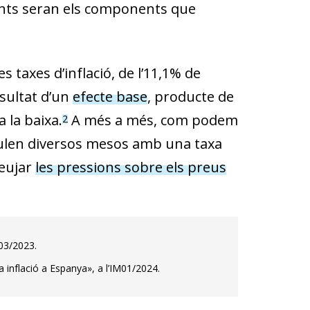
iments seran els components que
 taxes d’inflació, de l’11,1% de
esultat d’un
efecte base
, producte de
 la baixa.
A més a més, com podem
2
umulen diversos mesos amb una taxa
leujar
les pres­sions sobre els preus
M03/2023.
 inflació a Espanya», a l’IM01/2024.