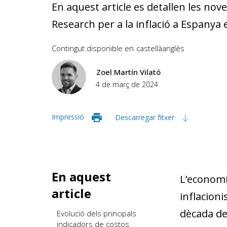
En aquest article es detallen les nov
Research per a la inflació a Espanya e
Contingut disponible en
castellà
anglès
Zoel Martín Vilató
4 de març de 2024
Impressió
Descarregar fitxer
En aquest
L’economi
article
inflacioni
dècada del
Evolució dels principals
indicadors de costos