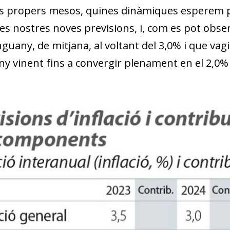
w window)
ls propers mesos, quines dinàmiques esperem per 
es nostres noves previsions, i, com es pot obser
nguany, de mitjana, al voltant del 3,0% i que va
ny vinent fins a convergir plenament en el 2,0% 