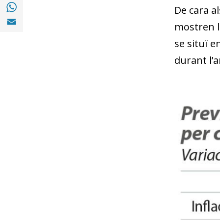
Compartir a with Whatsapp (opens in a ne
De cara a
Compartir a Email (opens in a new window)
mostren l
se situï e
durant l’a