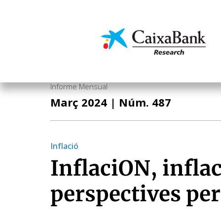
Vés
al
contingut
Economia i mercats
Informe Mensual
Març 2024
| Núm. 487
Inflació
InflaciON, infla
perspectives per