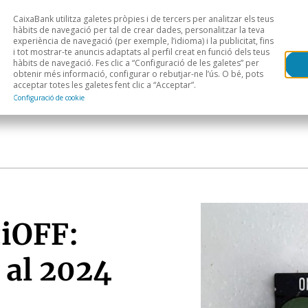
CaixaBank utilitza galetes pròpies i de tercers per analitzar els teus
Head
H
hàbits de navegació per tal de crear dades, personalitzar la teva
experiència de navegació (per exemple, l’idioma) i la publicitat, fins
i tot mostrar-te anuncis adaptats al perfil creat en funció dels teus
Anàlisi sectorial
Àrees geogràfiques
Public
hàbits de navegació. Fes clic a “Configuració de les galetes” per
obtenir més informació, configurar o rebutjar-ne l’ús. O bé, pots
acceptar totes les galetes fent clic a “Acceptar”.
Configuració de cookie
ciOFF:
 al 2024