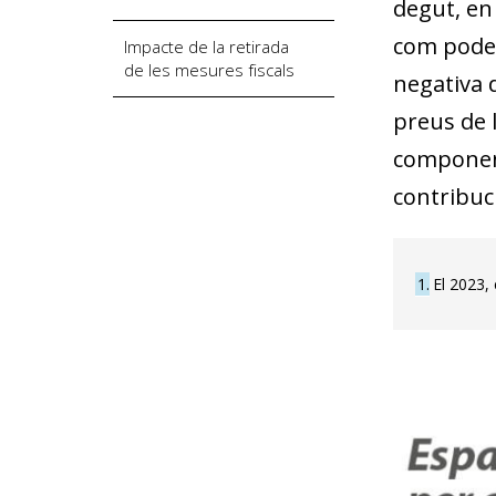
degut, en 
com podem
Impacte de la retirada
de les mesures fiscals
negativa d
preus de l’
component
contribuci
1
El 2023, 