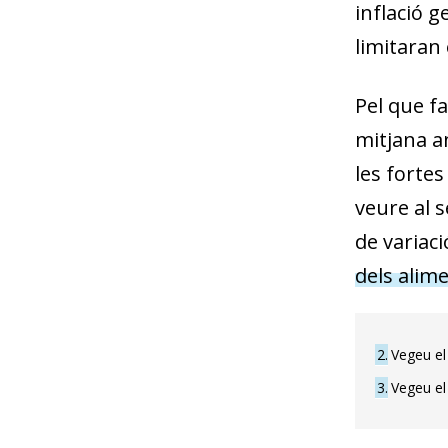
inflació g
limitaran 
Pel que fa
mitjana an
les fortes
veure al 
de variaci
dels alim
2
Vegeu el 
3
Vegeu el