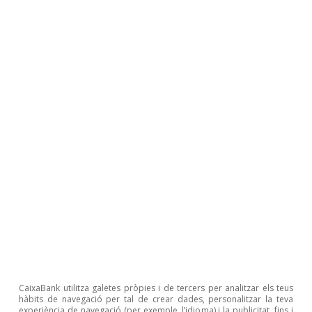
14. Vegeu Brookings Institute (2014), «11 Facts about the
Millennial Generation», Brookings Now.
15. Vegeu Malmendier, U. i Nagel, S. (2011), «Depression
Babies: Do Macroeconomic Experiences Affect Risk
Taking?», The Quarterly Journal of Economics, volum 126.
Roser Ferrer
Etiquetes:
Demografia
CaixaBank utilitza galetes pròpies i de tercers per analitzar els teus
hàbits de navegació per tal de crear dades, personalitzar la teva
experiència de navegació (per exemple, l’idioma) i la publicitat, fins i