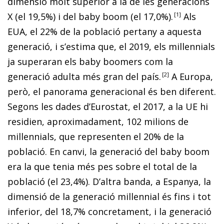
dimensió molt superior a la de les generacions
X (el 19,5%) i del
baby boom
(el 17,0%).
1
Als
EUA, el 22% de la població pertany a aquesta
generació, i s’estima que, el 2019, els
millennials
ja superaran els
baby boomers
com la
generació adulta més gran del país.
2
A Europa,
però, el panorama generacional és ben diferent.
Segons les dades d’Eurostat, el 2017, a la UE hi
residien, aproximadament, 102 milions de
millennials
, que representen el 20% de la
població. En canvi, la generació del
baby boom
era la que tenia més pes sobre el total de la
població (el 23,4%). D’altra banda, a Espanya, la
dimensió de la generació
millennial
és fins i tot
inferior, del 18,7% concretament, i la generació