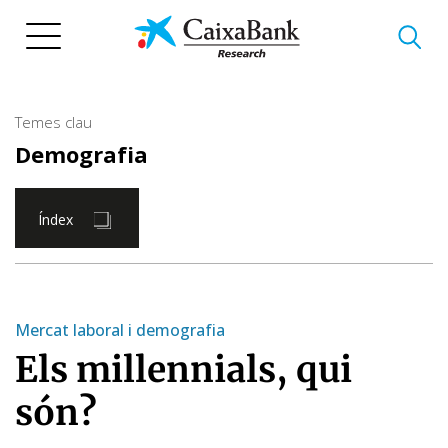
Vés
al
contingut
Temes clau
Demografia
Índex
Mercat laboral i demografia
Els millennials, qui
són?