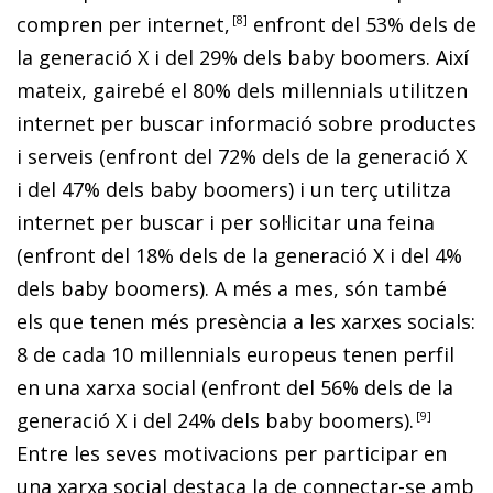
compren per internet,
8
enfront del 53% dels de
la generació X i del 29% dels
baby boomers
. Així
mateix, gairebé el 80% dels
millennials
utilitzen
internet per buscar informació sobre productes
i serveis (enfront del 72% dels de la generació X
i del 47% dels
baby boomers
) i un terç utilitza
internet per buscar i per sol·licitar una feina
(enfront del 18% dels de la generació X i del 4%
dels
baby boomers
). A més a mes, són també
els que tenen més presència a les xarxes socials:
8 de cada 10
millennials
europeus tenen perfil
en una xarxa social (enfront del 56% dels de la
generació X i del 24% dels
baby boomers
).
9
Entre les seves motivacions per participar en
una xarxa social destaca la de connectar-se amb