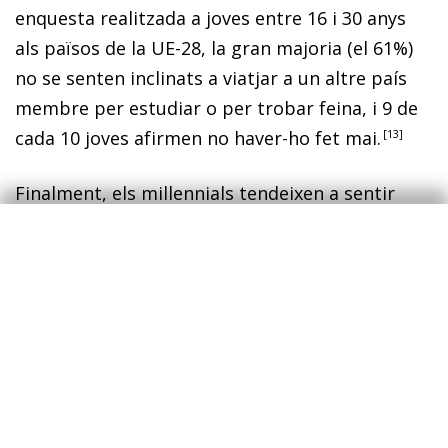
enquesta realitzada a joves entre 16 i 30 anys
als països de la UE-28, la gran majoria (el 61%)
no se senten inclinats a viatjar a un altre país
membre per estudiar o per trobar feina, i 9 de
cada 10 joves afirmen no haver-ho fet mai.
13
Finalment, els
millennials
tendeixen a sentir
més aversió al risc que les generacions
anteriors. Segons una enquesta realitzada per
l’Institut Brookings, l’inversor mitjà entre 21 i 36
anys té la major part dels estalvis en efectiu i en
dipòsits, enfront del 23% d’altres generacions.
14
Una de les raons que explica aquesta
tendència és que, malgrat el seu elevat nivell
educatiu i les seves habilitats digitals, per a la