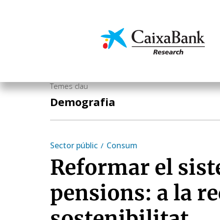
Vés
al
contingut
Economia i mercats
Temes clau
Demografia
Sector públic
Consum
Reformar el sis
pensions: a la re
sostenibilitat