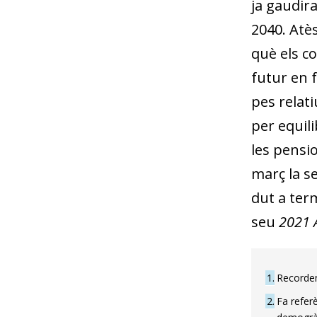
ja gaudir
2040. Atè
què els co
futur en 
pes relati
per equili
les pensio
març la s
dut a term
seu
2021 
1
Recordem
2
Fa referè