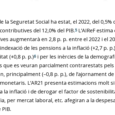
 de la Seguretat Social ha estat, el 2022, del 0,5% 
contributives del 12,0% del PIB.
L’AIReF estima
5
ves augmentarà en 2,8 p. p. entre el 2022 i el 205
 indexació de les pensions a la inflació (+2,7 p. p.
tat (+0,8 p. p.)
i per les inèrcies de la demografia
6
rs que es veuran parcialment contrarestats pels e
, principalment (–0,8 p. p.), de l’ajornament de 
 monetaris. L’AR21 presenta estimacions molt sim
 la inflació i de derogar el factor de sostenibili
, per mercat laboral, etc. afegiran a la despesa 0,
 PIB.