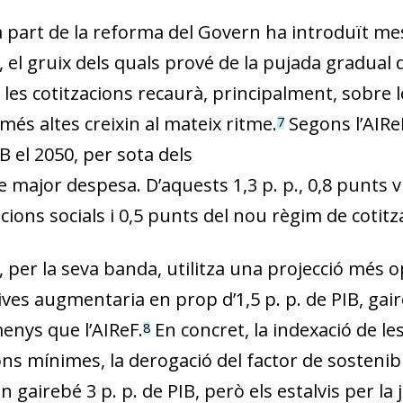
 part de la reforma del Govern ha introduït me
 el gruix dels quals prové de la pujada gradual d
les cotitzacions recaurà, principalment, sobre l
és altes creixin al mateix ritme.
Segons l’AIRe
7
IB el 2050, per sota dels
de major despesa. D’aquests 1,3 p. p., 0,8 punt
acions socials i 0,5 punts del nou règim de cotit
, per la seva banda, utilitza una projecció més 
ves augmentaria en prop d’1,5 p. p. de PIB, gaire
menys que l’AIReF.
En concret, la indexació de les 
8
ns mínimes, la derogació del factor de sostenibil
 gairebé 3 p. p. de PIB, però els estalvis per l