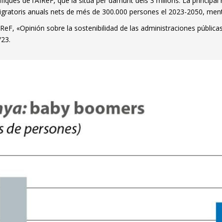
ques de l’AIReF, que la situa per damunt dels 3 milions. La principal 
igratoris anuals nets de més de 300.000 persones el 2023-2050, mentr
eF, «Opinión sobre la sostenibilidad de las administraciones públicas 
/23.
dow)
 window)