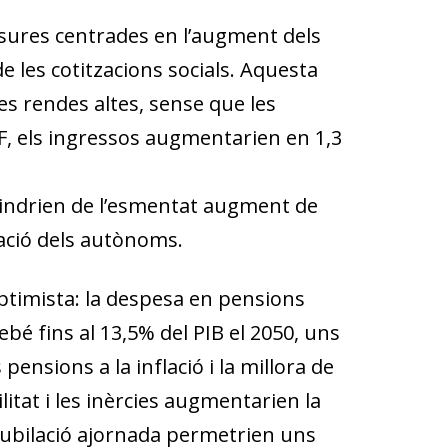
sures centrades en l’augment dels
e les cotitzacions socials. Aquesta
es rendes altes, sense que les
F, els ingressos augmentarien en 1,3
s vindrien de l’esmentat augment de
zació dels autònoms.
optimista: la despesa en pensions
bé fins al 13,5% del PIB el 2050, uns
pensions a la inflació i la millora de
itat i les inèrcies augmentarien la
a jubilació ajornada permetrien uns