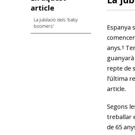
article
La jubilació dels 'baby
boomers'
Espanya s
comencen a
anys.
Ten
1
guanyarà p
repte de s
l’última 
article.
Segons les
treballar
de 65 any