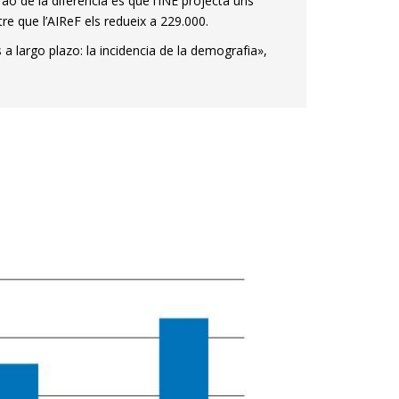
raó de la diferència és que l’INE projecta uns
e que l’AIReF els redueix a 229.000.
a largo plazo: la incidencia de la demografia»,