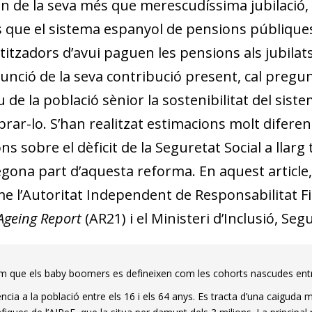
an de la seva més que merescudíssima jubilació, 
s que el sistema espanyol de pensions públique
titzadors d’avui paguen les pensions als jubilat
funció de la seva contribució present, cal pregu
u de la població sènior la sostenibilitat del si
brar-lo. S’han realitzat estimacions molt difere
ns sobre el dèficit de la Seguretat Social a llarg
egona part d’aquesta reforma. En aquest article,
e l’Autoritat Independent de Responsabilitat Fis
Ageing Report
(AR21) i el Ministeri d’Inclusió, Seg
 que els baby boomers es defineixen com les cohorts nascudes entre
ncia a la població entre els 16 i els 64 anys. Es tracta d’una caiguda m