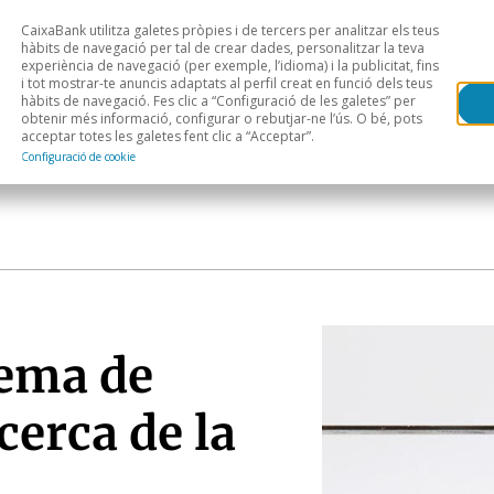
CaixaBank utilitza galetes pròpies i de tercers per analitzar els teus
Head
H
hàbits de navegació per tal de crear dades, personalitzar la teva
experiència de navegació (per exemple, l’idioma) i la publicitat, fins
i tot mostrar-te anuncis adaptats al perfil creat en funció dels teus
Anàlisi sectorial
Àrees geogràfiques
Public
hàbits de navegació. Fes clic a “Configuració de les galetes” per
obtenir més informació, configurar o rebutjar-ne l’ús. O bé, pots
acceptar totes les galetes fent clic a “Acceptar”.
Configuració de cookie
tema de
cerca de la