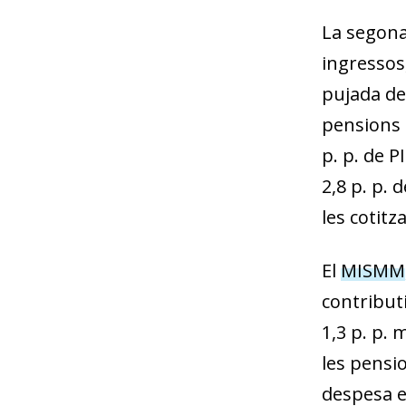
La segona
ingressos,
pujada de 
pensions m
p. p. de P
2,8 p. p. 
les cotitz
El
MISMM
contributi
1,3 p. p. 
les pensio
despesa en