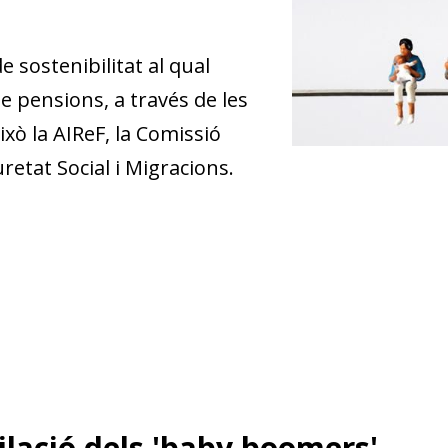
e sostenibilitat al qual
e pensions, a través de les
xò la AIReF, la Comissió
uretat Social i Migracions.
ilació dels 'baby boomers'