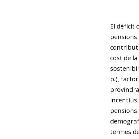
El dèficit
pensions 
contributi
cost de la
sostenibili
p.), facto
provindran
incentius
pensions a
demografia
termes de