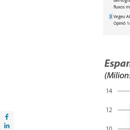
demogràfi
fluxos m
3
Vegeu AIR
Opinió 1
Compartir a Facebook (opens in a new win
Compartir a with Linkedin (opens in a new