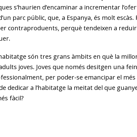
iques s’haurien d’encaminar a incrementar l’ofer
n parc públic, que, a Espanya, és molt escàs. P
ser contraproduents, perquè tendeixen a reduir,
uer.
dow)
 window)
habitatge són tres grans àmbits en què la millor
w window)
 adults joves. Joves que només desitgen una fei
ofessionalment, per poder-se emancipar el més 
 de dedicar a l’habitatge la meitat del que guan
és fàcil?