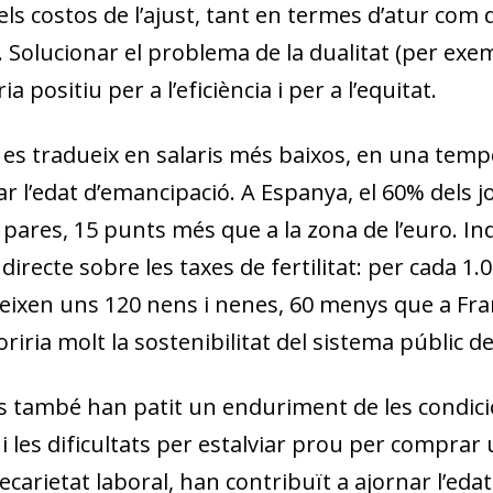
 costos de l’ajust, tant en termes d’atur com de
 Solucionar el problema de la dualitat (per exem
a positiu per a l’eficiència i per a l’equitat.
e es tradueix en salaris més baixos, en una temp
r l’edat d’emancipació. A Espanya, el 60% dels jov
pares, 15 punts més que a la zona de l’euro. I
 directe sobre les taxes de fertilitat: per cada 
, neixen uns 120 nens i nenes, 60 menys que a Fr
iria molt la sostenibilitat del sistema públic d
es també han patit un enduriment de les condicio
i les dificultats per estalviar prou per comprar
ecarietat laboral, han contribuït a ajornar l’ed