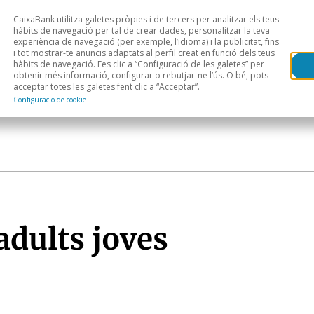
CaixaBank utilitza galetes pròpies i de tercers per analitzar els teus
Head
H
hàbits de navegació per tal de crear dades, personalitzar la teva
experiència de navegació (per exemple, l’idioma) i la publicitat, fins
i tot mostrar-te anuncis adaptats al perfil creat en funció dels teus
Anàlisi sectorial
Àrees geogràfiques
Public
hàbits de navegació. Fes clic a “Configuració de les galetes” per
obtenir més informació, configurar o rebutjar-ne l’ús. O bé, pots
acceptar totes les galetes fent clic a “Acceptar”.
Configuració de cookie
adults joves