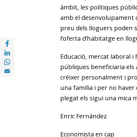
àmbit, les polítiques públ
amb el desenvolupament d’u
preu dels lloguers poden 
l’oferta d’habitatge en llog
Compartir a Facebook (opens in a new win
Compartir a with Linkedin (opens in a new
Educació, mercat laboral i 
Compartir a with Whatsapp (opens in a ne
públiques beneficiaria els
Compartir a Email (opens in a new window)
créixer personalment i pr
una família i per no haver
plegat els sigui una mica m
Enric Fernández
Economista en cap