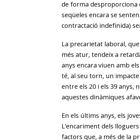
de forma desproporciona els
seqüeles encara se senten.
contractació indefinida) seri
La precarietat laboral, qu
més atur, tendeix a retarda
anys encara viuen amb els 
té, al seu torn, un impacte
entre els 20 i els 39 anys
aquestes dinàmiques afavor
En els últims anys, els jov
L’encariment dels lloguers 
factors que, a més de la pr