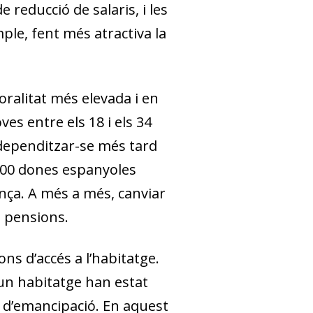
 reducció de salaris, i les
ple, fent més atractiva la
oralitat més elevada i en
es entre els 18 i els 34
ndependitzar-se més tard
1.000 dones espanyoles
ança. A més a més, canviar
e pensions.
ns d’accés a l’habitatge.
 un habitatge han estat
at d’emancipació. En aquest