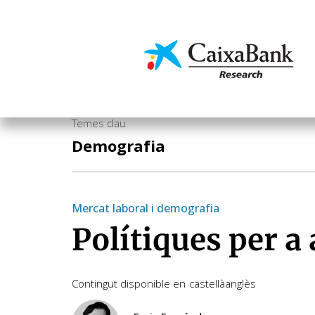
Vés
al
contingut
Economia i mercats
Temes clau
Demografia
Mercat laboral i demografia
Polítiques per a 
Contingut disponible en
castellà
anglès