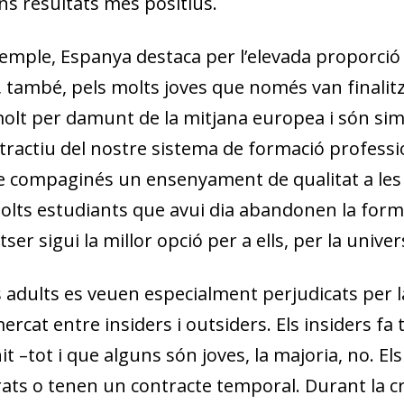
s resultats més positius.
xemple, Espanya destaca per l’elevada proporció
, també, pels molts joves que només van finalitza
 molt per damunt de la mitjana europea i són s
atractiu del nostre sistema de formació profess
 compaginés un ensenyament de qualitat a les
molts estudiants que avui dia abandonen la fo
r sigui la millor opció per a ells, per la univers
es adults es veuen especialment perjudicats per l
mercat entre
insiders
i
outsiders
. Els
insiders
fa 
t –tot i que alguns són joves, la majoria, no. El
ats o tenen un contracte temporal. Durant la cri