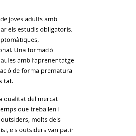
 de joves adults amb
r els estudis obligatoris.
imptomàtiques,
ional. Una formació
 aules amb l’aprenentatge
rmació de forma prematura
itat.
a dualitat del mercat
temps que treballen i
s
outsiders
, molts dels
si, els
outsiders
van patir