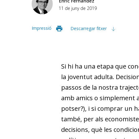
Enric Fernández
11 de juny de 2019
Impressió
Descarregar fitxer
Si hi ha una etapa que conc
la joventut adulta. Decisio
passos de la nostra traject
amb amics o simplement amb
potser?), i si comprar un h
també, per als economistes
decisions, què les condicion