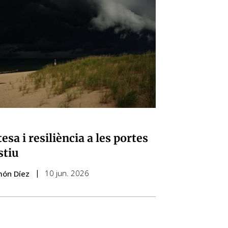
esa i resiliència a les portes
stiu
10 jun. 2026
món Díez