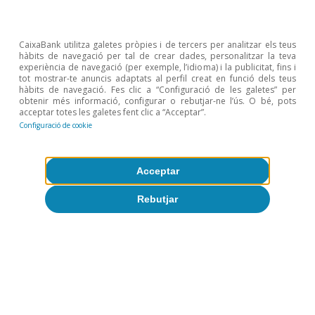
Tot sobre Temes clau
CaixaBank utilitza galetes pròpies i de tercers per analitzar els teus
hàbits de navegació per tal de crear dades, personalitzar la teva
experiència de navegació (per exemple, l’idioma) i la publicitat, fins i
tot mostrar-te anuncis adaptats al perfil creat en funció dels teus
Articles relacionats
hàbits de navegació. Fes clic a “Configuració de les galetes” per
obtenir més informació, configurar o rebutjar-ne l’ús. O bé, pots
acceptar totes les galetes fent clic a “Acceptar”.
Configuració de cookie
Acceptar
Rebutjar