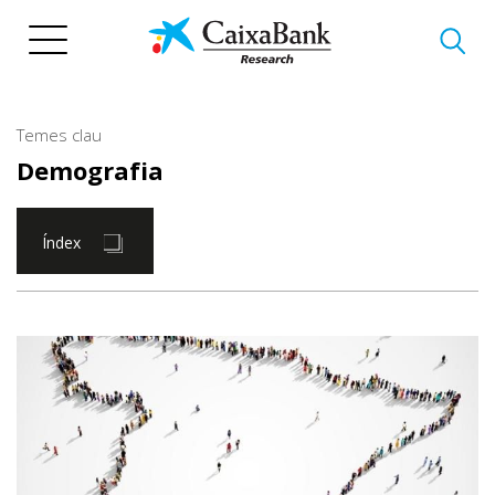
Vés
al
contingut
Temes clau
Demografia
Índex