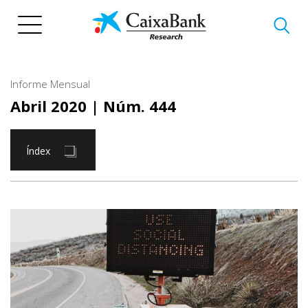
Vés
al
contingut
Informe Mensual
Abril 2020
| Núm. 444
Índex