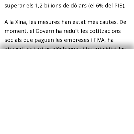
superar els 1,2 bilions de dòlars (el 6% del PIB).
A la Xina, les mesures han estat més cautes. De
moment, el Govern ha reduït les cotitzacions
socials que paguen les empreses i l’IVA, ha
abaixat les tarifes elèctriques i ha subsidiat les
empreses perquè mantinguin l’ocupació. Totes
aquestes mesures comportaran forts augments
del deute públic en aquests països. No obstant
això, com diu Mario Draghi, expresident del
BCE, en un article d’opinió al
Financial Times
,
ens enfrontem a una guerra contra el
coronavirus, i aquestes mesures (que, sens
dubte, s’aniran expandint al llarg de la crisi) són
necessàries. És el paper apropiat de l’Estat