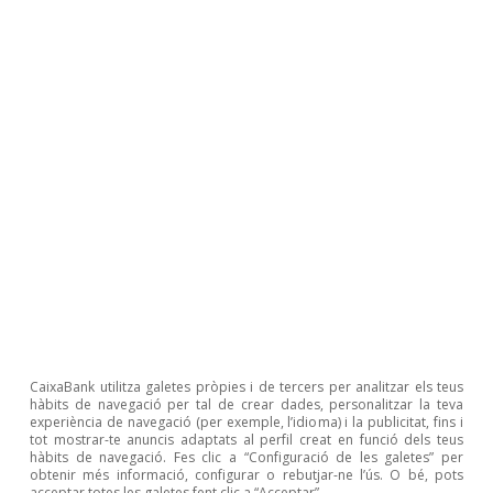
sentit contrari. Per complicar encara més les
coses, la caiguda espectacular del preu del
petroli també impactarà sobre els preus.
Álvaro Leandro
Etiquetes:
Alemanya
COVID-19
Comptes públics
Desocupació
Ocupació
Estats Units
França
Itàlia
CaixaBank utilitza galetes pròpies i de tercers per analitzar els teus
hàbits de navegació per tal de crear dades, personalitzar la teva
experiència de navegació (per exemple, l’idioma) i la publicitat, fins i
tot mostrar-te anuncis adaptats al perfil creat en funció dels teus
hàbits de navegació. Fes clic a “Configuració de les galetes” per
obtenir més informació, configurar o rebutjar-ne l’ús. O bé, pots
acceptar totes les galetes fent clic a “Acceptar”.