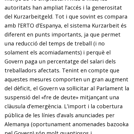
autoritats han ampliat l’accés i la generositat
del
Kurzarbeitgeld
. Tot i que sovint es compara
amb l’ERTO d’Espanya, el sistema
Kurzarbeit
és
diferent en punts importants, ja que permet
una reducció del temps de treball (i no
solament els acomiadaments) i perquè el
Govern paga un percentatge del salari dels
treballadors afectats. Tenint en compte que
aquestes mesures comporten un gran augment
del dèficit, el Govern va sol·licitar al Parlament la
suspensió del «fre de deute» mitjançant una
clàusula d’emergència. L’import i la cobertura
pública de les línies d’avals anuncia­des per
Alemanya (oportunament anomenades
bazooka
pel Govern) són molt quantiosos i