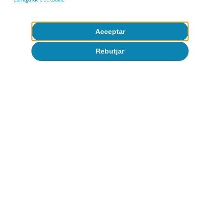
nivells de criminalitat. Per a més detalls, vegeu
«Cohesió social i creixement inclusiu: indissociables», a
l’IM01/2019.
Acceptar
10
Vegeu Costas, A. (2017), «El final del desconcierto»,
Península, Barcelona, 289.
Rebutjar