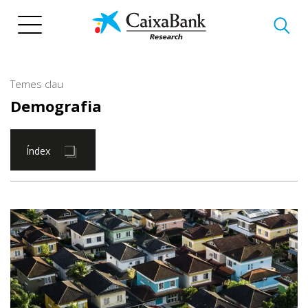
Vés
al
contingut
Temes clau
Demografia
Índex