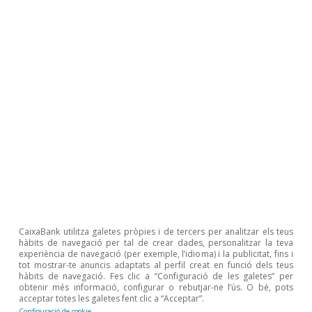
1
Per a més detalls, vegeu «L’emergència de la classe
mitjana: cosa d’emergents», en aquest mateix Dossier.
2
En altres casos, s’utilitzen els percentils 40 i 70. Vegeu,
per exemple, Brainard (2019), «Is the Middle Class
within Reach for Middle-Income Families?», Reserva
Federal dels EUA.
3
Vegeu OCDE (2019), «Under pressure: The squeezed
middle class».
4
La renda s’ajusta, prèviament, per la dimensió i per la
composició dels individus dins la llar.
7
Vegeu, entre d’altres, Perotti, R. (1996), «Growth,
Income Distribution an Democracy: What the Data
CaixaBank utilitza galetes pròpies i de tercers per analitzar els teus
Say», Journal of Economic Growth, 1(2), 149-187.
hàbits de navegació per tal de crear dades, personalitzar la teva
experiència de navegació (per exemple, l’idioma) i la publicitat, fins i
9
Aquest índex agrega i sintetitza en una sola mètrica la
tot mostrar-te anuncis adaptats al perfil creat en funció dels teus
informació continguda en els 33 indicadors de cohesió
hàbits de navegació. Fes clic a “Configuració de les galetes” per
social dels quals disposa l’OCDE, els quals s’agrupen en
obtenir més informació, configurar o rebutjar-ne l’ús. O bé, pots
cinc pilars en funció del tipus d’interacció: satisfacció
acceptar totes les galetes fent clic a “Acceptar”.
personal, entorn social, confiança, inquietud política i
Configuració de cookie